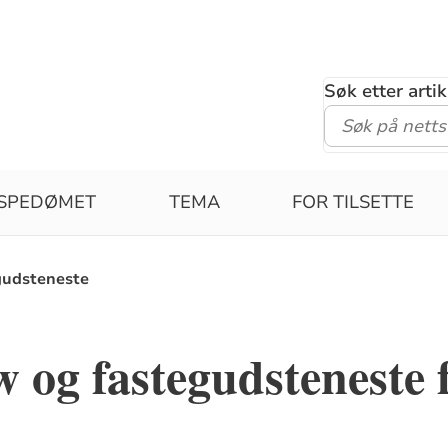
Søk etter arti
ISPEDØMET
TEMA
FOR TILSETTE
gudsteneste
 og fastegudsteneste 