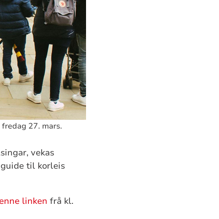
 fredag 27. mars.
lsingar, vekas
uide til korleis
denne linken
frå kl.