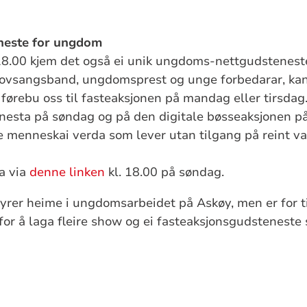
neste for ungdom
18.00 kjem det også ei unik ungdoms-nettgudstenes
lovsangsband, ungdomsprest og unge forbedarar, kan
 førebu oss til fasteaksjonen på mandag eller tirsdag.
esta på søndag og på den digitale bøsseaksjonen på 
 menneskai verda som lever utan tilgang på reint va
a via
denne linken
kl. 18.00 på søndag.
rer heime i ungdomsarbeidet på Askøy, men er for ti
or å laga fleire show og ei fasteaksjonsgudsteneste 