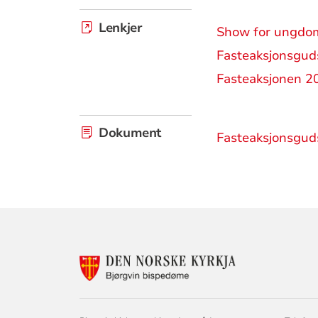
Lenkjer
Show for ungdom
Fasteaksjonsguds
Fasteaksjonen 2
Dokument
Fasteaksjonsguds
KONTAKTINF
FOR
BJØRGVIN
BISPEDØME