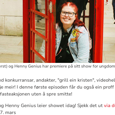
verst) og Henny Genius har premiere på sitt show for ungdom
 konkurransar, andakter, "grill ein kristen", videohe
 meir! I denne første episoden får du også ein proff g
 fasteaksjonen uten å spre smitte!
og Henny Genius leier showet idag! Sjekk det ut
via 
27. mars