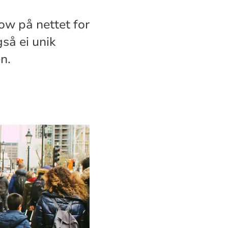
how på nettet for
så ei unik
n.