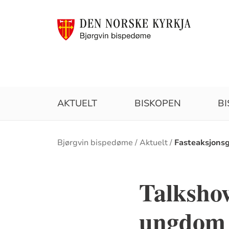
AKTUELT
BISKOPEN
B
Brødsmulesti
Bjørgvin bispedøme
Aktuelt
Fasteaksjons
Talkshow
ungdom