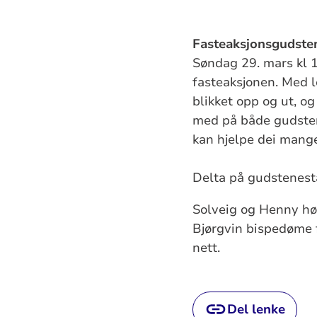
Fasteaksjonsgudste
Søndag 29. mars kl 
fasteaksjonen. Med 
blikket opp og ut, og
med på både gudsten
kan hjelpe dei mange
Delta på gudstenest
Solveig og Henny høy
Bjørgvin bispedøme f
nett.
Del lenke