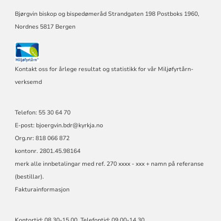
BISPEDØME
Bjørgvin biskop og bispedømeråd Strandgaten 198 Postboks 1960,
Nordnes 5817 Bergen
Kontakt oss for årlege resultat og statistikk for vår Miljøfyrtårn-
verksemd
Telefon: 55 30 64 70
E-post: bjoergvin.bdr@kyrkja.no
Org.nr: 818 066 872
kontonr. 2801.45.98164
merk alle innbetalingar med ref. 270 xxxx - xxx + namn på referanse
(bestillar).
Fakturainformasjon
Kontortid: 08.30-15.00. Telefontid: 09.00-14.30