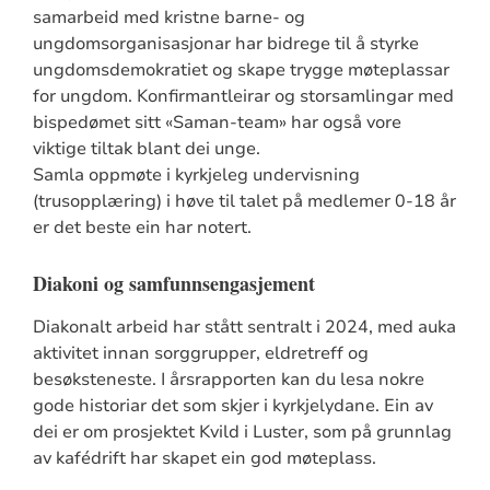
samarbeid med kristne barne- og
ungdomsorganisasjonar har bidrege til å styrke
ungdomsdemokratiet og skape trygge møteplassar
for ungdom. Konfirmantleirar og storsamlingar med
bispedømet sitt «Saman-team» har også vore
viktige tiltak blant dei unge.
Samla oppmøte i kyrkjeleg undervisning
(trusopplæring) i høve til talet på medlemer 0-18 år
er det beste ein har notert.
Diakoni og samfunnsengasjement
Diakonalt arbeid har stått sentralt i 2024, med auka
aktivitet innan sorggrupper, eldretreff og
besøksteneste. I årsrapporten kan du lesa nokre
gode historiar det som skjer i kyrkjelydane. Ein av
dei er om prosjektet Kvild i Luster, som på grunnlag
av kafédrift har skapet ein god møteplass.