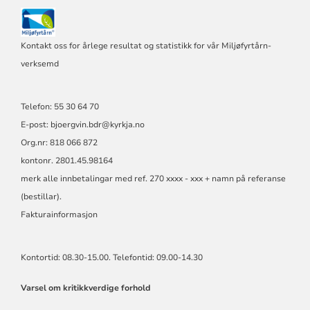
Kontakt oss for årlege resultat og statistikk for vår Miljøfyrtårn-
verksemd
Telefon: 55 30 64 70
E-post: bjoergvin.bdr@kyrkja.no
Org.nr: 818 066 872
kontonr. 2801.45.98164
merk alle innbetalingar med ref. 270 xxxx - xxx + namn på referanse
(bestillar).
Fakturainformasjon
Kontortid: 08.30-15.00. Telefontid: 09.00-14.30
Varsel om kritikkverdige forhold