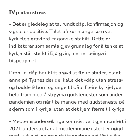
Dåp utan stress
- Det er gledeleg at tal rundt dåp, konfirmasjon og
vigsle er positive. Talet på kor mange som vel
kyrkjeleg gravferd er ganske stabilt. Dette er
indikatorar som samla gjev grunnlag for å tenke at
kyrkja står sterkt i Bjørgvin, meiner leiinga i
bispedømet.
Drop-in-dåp har blitt prøvd ut fleire stader, blant
anna på Tysnes der dei kalla det «dåp utan stress»
og hadde 9 born og unge til dåp. Fleire kyrkjelydar
held fram med å strøyma gudstenester som under
pandemien og når like mange med gudstenesta på
skjerm som i kyrkja, utan at det kjem færre til kyrkja.
- Medlemsundersøkinga som sist vart gjennomført i
2021 understrekar at medlemmane i stort er nøgd
med kyrkja si, og med dei tenestene dei får i ulike