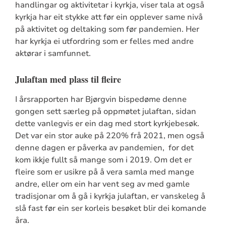
handlingar og aktivitetar i kyrkja, viser tala at også
kyrkja har eit stykke att før ein opplever same nivå
på aktivitet og deltaking som før pandemien. Her
har kyrkja ei utfordring som er felles med andre
aktørar i samfunnet.
Julaftan med plass til fleire
I årsrapporten har Bjørgvin bispedøme denne
gongen sett særleg på oppmøtet julaftan, sidan
dette vanlegvis er ein dag med stort kyrkjebesøk.
Det var ein stor auke på 220% frå 2021, men også
denne dagen er påverka av pandemien, for det
kom ikkje fullt så mange som i 2019. Om det er
fleire som er usikre på å vera samla med mange
andre, eller om ein har vent seg av med gamle
tradisjonar om å gå i kyrkja julaftan, er vanskeleg å
slå fast før ein ser korleis besøket blir dei komande
åra.