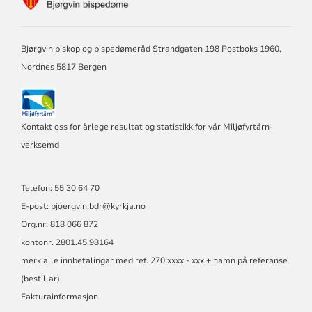
FOR
BJØRGVIN
BISPEDØME
Bjørgvin biskop og bispedømeråd Strandgaten 198 Postboks 1960,
Nordnes 5817 Bergen
Kontakt oss for årlege resultat og statistikk for vår Miljøfyrtårn-
verksemd
Telefon: 55 30 64 70
E-post: bjoergvin.bdr@kyrkja.no
Org.nr: 818 066 872
kontonr. 2801.45.98164
merk alle innbetalingar med ref. 270 xxxx - xxx + namn på referanse
(bestillar).
Fakturainformasjon