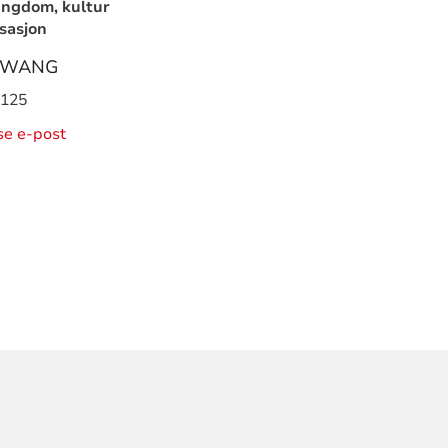
ungdom, kultur
sasjon
 WANG
 125
ise e-post
ORMASJON