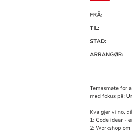
Praktisk
FRÅ:
informa
TIL:
STAD:
ARRANGØR:
Temasmøte for al
med fokus på:
Un
Kva gjer vi no, d
1: Gode idear - 
2: Workshop om 