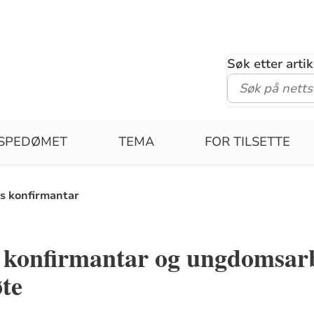
Søk etter arti
ISPEDØMET
TEMA
FOR TILSETTE
s konfirmantar
 konfirmantar og ungdomsarb
te