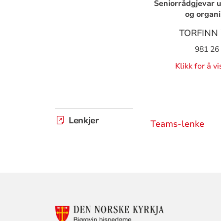
Seniorrådgjevar 
og organi
TORFINN
981 26
Klikk for å v
Lenkjer
Teams-lenke
KONTAKTINF
FOR