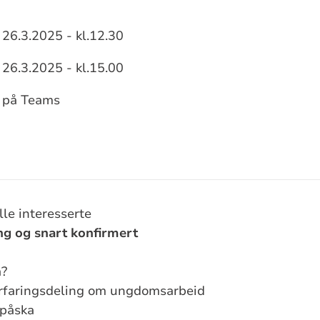
26.3.2025 - kl.12.30
sjon
26.3.2025 - kl.15.00
på Teams
le interesserte
g og snart konfirmert
å?
erfaringsdeling om ungdomsarbeid
påska