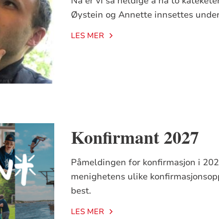
Nå er vi så heldige å ha to katekete
Øystein og Annette innsettes under
LES MER
Konfirmant 2027
Påmeldingen for konfirmasjon i 202
menighetens ulike konfirmasjonsop
best.
LES MER