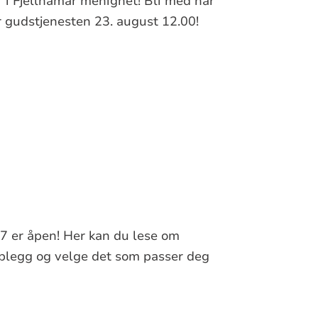
r i Fjellhamar menighet! Bli med når
 gudstjenesten 23. august 12.00!
7 er åpen! Her kan du lese om
plegg og velge det som passer deg