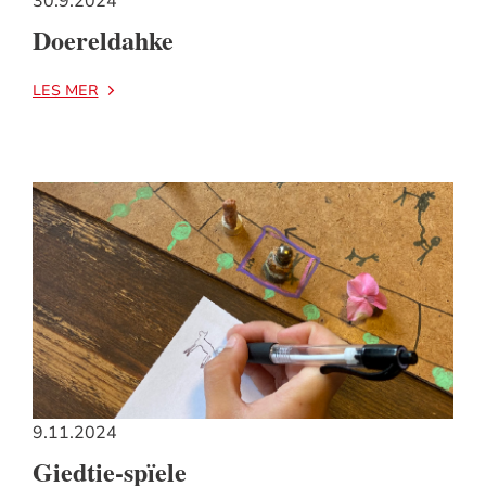
30.9.2024
Doereldahke
LES MER
9.11.2024
Giedtie-spïele