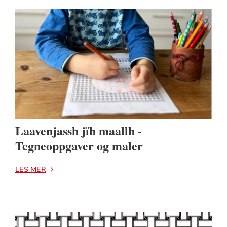
Laavenjassh jïh maallh -
Tegneoppgaver og maler
LES MER