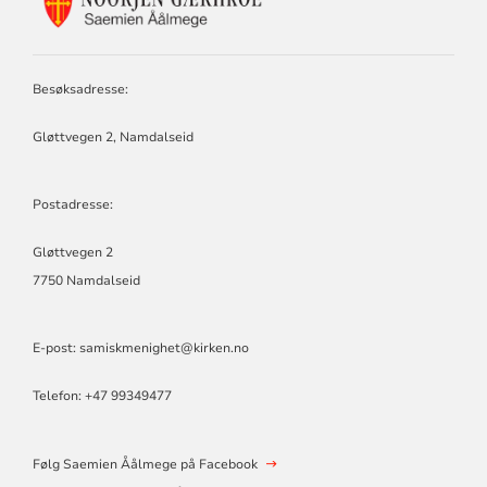
FOR
SAEMIEN
ÅÅLMEGE
Besøksadresse:
Gløttvegen 2, Namdalseid
Postadresse:
Gløttvegen 2
7750 Namdalseid
E-post:
samiskmenighet@kirken.no
Telefon: +47 99349477
Følg Saemien Åålmege på Facebook