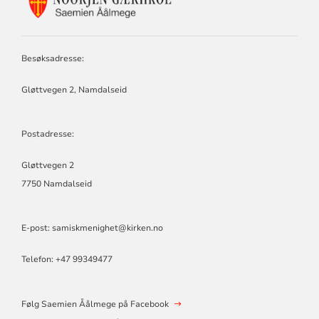
FOR
SAEMIEN
ÅÅLMEGE
Besøksadresse:
Gløttvegen 2, Namdalseid
Postadresse:
Gløttvegen 2
7750 Namdalseid
E-post:
samiskmenighet@kirken.no
Telefon: +47 99349477
Følg Saemien Åålmege på Facebook