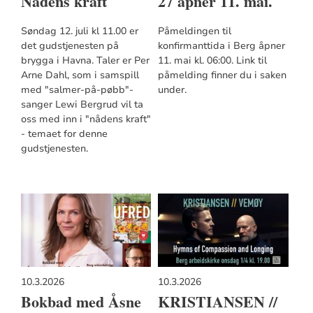
Nådens kraft
27 åpner 11. mai.
Søndag 12. juli kl 11.00 er
Påmeldingen til
det gudstjenesten på
konfirmanttida i Berg åpner
brygga i Havna. Taler er Per
11. mai kl. 06:00. Link til
Arne Dahl, som i samspill
påmelding finner du i saken
med "salmer-på-pøbb"-
under.
sanger Lewi Bergrud vil ta
oss med inn i "nådens kraft"
- temaet for denne
gudstjenesten.
10.3.2026
10.3.2026
Bokbad med Åsne
KRISTIANSEN //