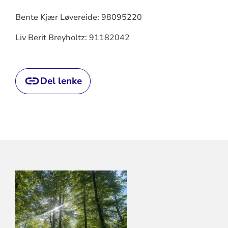
Bente Kjær Løvereide: 98095220
Liv Berit Breyholtz: 91182042
Del lenke
KONTAKTINFORMASJON
FOR
LARVIK
KIRKELIGE
FELLESRÅD