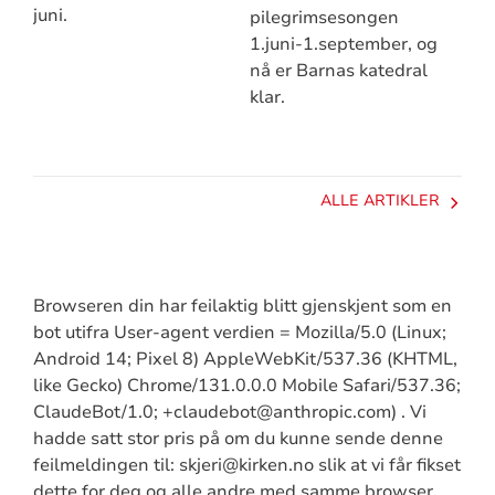
juni.
pilegrimsesongen
1.juni-1.september, og
nå er Barnas katedral
klar.
ALLE ARTIKLER
Browseren din har feilaktig blitt gjenskjent som en
bot utifra User-agent verdien = Mozilla/5.0 (Linux;
Android 14; Pixel 8) AppleWebKit/537.36 (KHTML,
like Gecko) Chrome/131.0.0.0 Mobile Safari/537.36;
ClaudeBot/1.0; +claudebot@anthropic.com) . Vi
hadde satt stor pris på om du kunne sende denne
feilmeldingen til: skjeri@kirken.no slik at vi får fikset
dette for deg og alle andre med samme browser