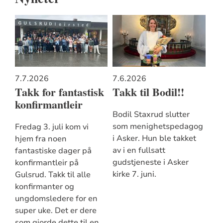
7.7.2026
7.6.2026
Takk for fantastisk
Takk til Bodil!!
konfirmantleir
Bodil Staxrud slutter
som menighetspedagog
Fredag 3. juli kom vi
i Asker. Hun ble takket
hjem fra noen
av i en fullsatt
fantastiske dager på
gudstjeneste i Asker
konfirmantleir på
kirke 7. juni.
Gulsrud. Takk til alle
konfirmanter og
ungdomsledere for en
super uke. Det er dere
som gjorde dette til en