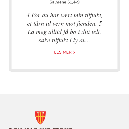
Salmene 61,4–9
4 For du har vært min tilflukt,
et tårn til vern mot fienden. 5
La meg alltid få bo i ditt telt,
søke tilflukt i ly av...
LES MER
KONTAKTINFORMASJON
FOR
DEN