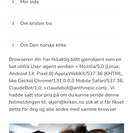
Min side
Om kristen tro
Om Den norske kirke
Browseren din har feilaktig blitt gjenskjent som en
bot utifra User-agent verdien = Mozilla/5.0 (Linux;
Android 14; Pixel 8) AppleWebKit/537.36 (KHTML,
like Gecko) Chrome/131.0.0.0 Mobile Safari/537.36;
ClaudeBot/1.0; +claudebot@anthropic.com) . Vi
hadde satt stor pris på om du kunne sende denne
feilmeldingen til: skjeri@kirken.no slik at vi får fikset
dette for deg og alle andre med samme browser