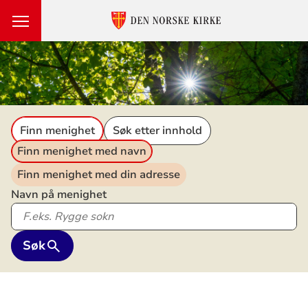
Den
norske
kirke
Finn menighet
Søk etter innhold
Finn menighet med navn
Finn menighet med din adresse
Navn på menighet
Søk