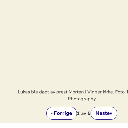
Lukas ble døpt av prest Morten i Vinger kirke. Foto:
Photography
«
Forrige
Neste
»
1
av 5