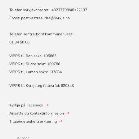
Telefon kyrkjekontoret: 48237798/48122137
Epost: post.vestreslidre@kyrkja.no
Telefon sentralbord kommunehuset:
61 34 50 00
VIPPS til Røn sokn: 105863
VIPPS til Slidre sokn: 109786
VIPPS til Lomen sokn: 137884
VIPPS til Kyrkjeleg fellesråd: 620343
Kyrkja på Facebook
Ansatte og kontaktinformasjon
Tilgjengelegheitserklæring