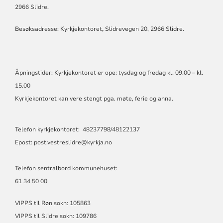
FELLESRÅD
2966 Slidre.
Besøksadresse: Kyrkjekontoret
,
Slidrevegen 20, 2966 Slidre.
Åpningstider: Kyrkjekontoret er ope: tysdag og fredag kl. 09.00 – kl.
15.00
Kyrkjekontoret kan vere stengt pga. møte, ferie og anna.
Telefon kyrkjekontoret: 48237798/48122137
Epost: post.vestreslidre@kyrkja.no
Telefon sentralbord kommunehuset:
61 34 50 00
VIPPS til Røn sokn: 105863
VIPPS til Slidre sokn: 109786