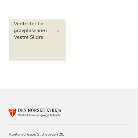
Artikkelsnarveger
Vedtekter for
gravplassane i
Vestre Slidre
KONTAKTINFORMASJON
FOR
VESTRE
SLIDRE
KYRKJELEG
Kontoradresse: Slidrevegen 20,