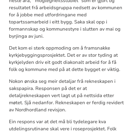
neste åra, " moglegheitsstudiet" som er gjort og
resultatet frå arbeidsgruppa nedsett av kommunen
for å jobbe med utfordringane med
topartssamarbeid i eitt bygg. Saka skal opp i
formannskap og kommunestyre i slutten av mai og
byrjinga av juni.
Det kom ei sterk oppmoding om å framsnakke
kyrkjebyggingsprosjektet. Det er av stor tyding at
kyrkjelyden driv eit godt diakonalt arbeid for å få
folk og kommune med på at dette bygget er viktig.
Nokon ønska seg meir detaljar frå rekneskapen i
sakspapira. Responsen på det er at
detaljrekneskapen vert lagt ut på nettsida etter
møtet. Sjå nedanfor. Rekneskapen er ferdig revidert
av Nordhordland revisjon.
Ein respons var at det må bli tydelegare kva
utdelingsrutinane skal vere i roseprosjektet. Folk