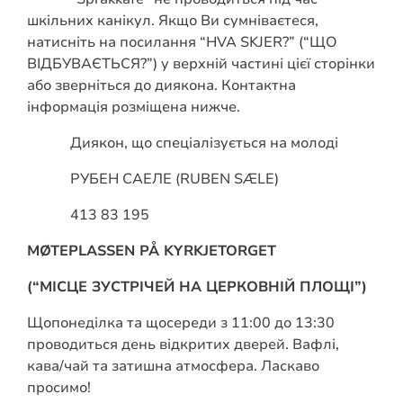
шкільних канікул. Якщо Ви сумніваєтеся,
натисніть на посилання “HVA SKJER?” (“ЩО
ВІДБУВАЄТЬСЯ?”) у верхній частині цієї сторінки
або зверніться до диякона. Контактна
інформація розміщена нижче.
Диякон, що спеціалізується на молоді
РУБЕН САЕЛЕ (RUBEN SÆLE)
413 83 195
MØTEPLASSEN PÅ KYRKJETORGET
(“МІСЦЕ ЗУСТРІЧЕЙ НА ЦЕРКОВНІЙ ПЛОЩІ”)
Щопонеділка та щосереди з 11:00 до 13:30
проводиться день відкритих дверей. Вафлі,
кава/чай та затишна атмосфера. Ласкаво
просимо!