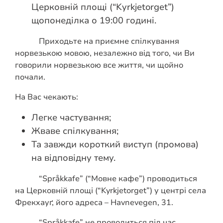
Церковній площі (“Kyrkjetorget”)
щопонеділка о 19:00 годині.
Приходьте на приємне спілкування
норвезькою мовою, незалежно від того, чи Ви
говорили норвезькою все життя, чи щойно
почали.
На Вас чекають:
Легке частування;
Жваве спілкування;
Та завжди короткий виступ (промова)
на відповідну тему.
“Språkkafe” (“Мовне кафе”) проводиться
на Церковній площі (“Kyrkjetorget”) у центрі села
Фрекхауґ, його адреса – Havnevegen, 31.
“Språkkafe” не проводиться під час