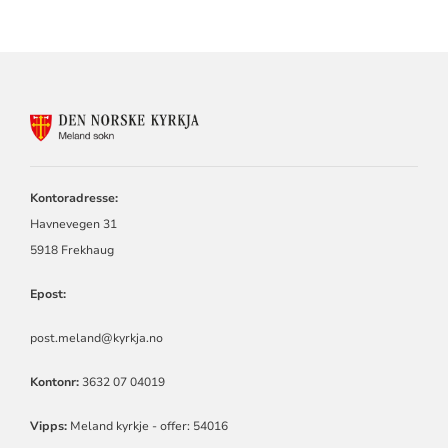
KONTAKTINFORMASJON
FOR
MELAND
SOKN
Kontoradresse:
Havnevegen 31
5918 Frekhaug
Epost:
post.meland@kyrkja.no
Kontonr:
3632 07 04019
Vipps:
Meland kyrkje - offer: 54016