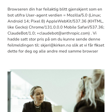
Browseren din har feilaktig blitt gjenskjent som en
bot utifra User-agent verdien = Mozilla/5.0 (Linux;
Android 14; Pixel 8) AppleWebKit/537.36 (KHTML,
like Gecko) Chrome/131.0.0.0 Mobile Safari/537.36;
ClaudeBot/1.0; +claudebot@anthropic.com) . Vi
hadde satt stor pris på om du kunne sende denne
feilmeldingen til: skjeri@kirken.no slik at vi får fikset
dette for deg og alle andre med samme browser