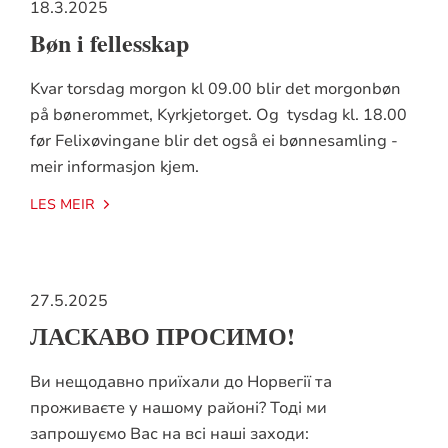
18.3.2025
Bøn i fellesskap
Kvar torsdag morgon kl 09.00 blir det morgonbøn
på bønerommet, Kyrkjetorget. Og tysdag kl. 18.00
før Felixøvingane blir det også ei bønnesamling -
meir informasjon kjem.
LES MEIR
27.5.2025
ЛАСКАВО ПРОСИМО!
Ви нещодавно приїхали до Норвегії та
проживаєте у нашому районі? Тоді ми
запрошуємо Вас на всі наші заходи: