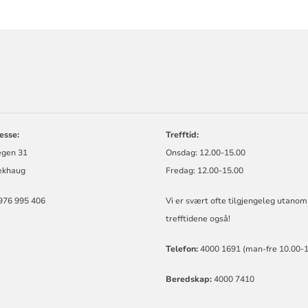
ORMASJON
esse:
Trefftid:
gen 31
Onsdag: 12.00-15.00
ekhaug
Fredag: 12.00-15.00
976 995 406
Vi er svært ofte tilgjengeleg utanom
trefftidene også!
Telefon:
4000 1691 (man-fre 10.00-1
Beredskap:
4000 7410