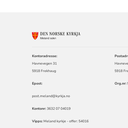
KONTAKTINF
FOR
MELAND
SOKN
Kontoradresse:
Postadr
Havnevegen 31
Havneve
5918 Frekhaug
5918 Fr
Epost:
Org.nr:
post.meland@kyrkja.no
Kontonr:
3632 07 04019
Vipps:
Meland kyrkje - offer: 54016