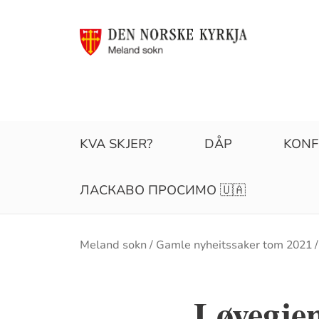
KVA SKJER?
DÅP
KONF
ЛАСКАВО ПРОСИМО 🇺🇦
Brødsmulesti
Meland sokn
Gamle nyheitssaker tom 2021
Løvegje