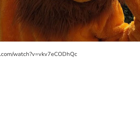
be.com/watch?v=vkv7eCODhQc