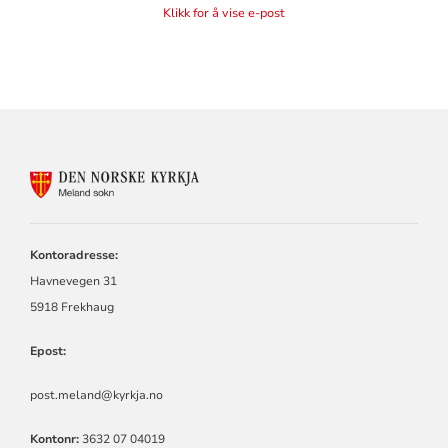
Klikk for å vise e-post
KONTAKTINFORMASJON
FOR
MELAND
SOKN
Kontoradresse:
Havnevegen 31
5918 Frekhaug
Epost:
post.meland@kyrkja.no
Kontonr:
3632 07 04019