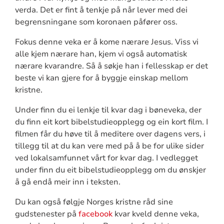
verda. Det er fint å tenkje på når lever med dei
begrensningane som koronaen påfører oss.
Fokus denne veka er å kome nærare Jesus. Viss vi
alle kjem nærare han, kjem vi også automatisk
nærare kvarandre. Så å søkje han i fellesskap er det
beste vi kan gjere for å byggje einskap mellom
kristne.
Under finn du ei lenkje til kvar dag i bøneveka, der
du finn eit kort bibelstudieopplegg og ein kort film. I
filmen får du høve til å meditere over dagens vers, i
tillegg til at du kan vere med på å be for ulike sider
ved lokalsamfunnet vårt for kvar dag. I vedlegget
under finn du eit bibelstudieopplegg om du ønskjer
å gå endå meir inn i teksten.
Du kan også følgje Norges kristne råd sine
gudstenester på
facebook
kvar kveld denne veka,