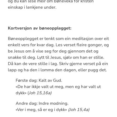
og du kan lese meir om Bøneveka for kristen
einskap i lenkjene under.
Kortversjon av bøneopplegget:
Bøneopplegget er tenkt som ein meditasjon over eit
enkelt vers for kvar dag. Les verset fleire gonger, og
be Jesus om å vise seg for deg gjennom det og
snakke til deg. Lytt til Jesus, sjølv om han er stille.
Då kan de vere stille i lag. Skriv gjerne verset på ein
lapp og ha den i lomma den dagen, eller pugg det.
Første dag: Kalt av Gud.
«De har ikkje valt ut meg, men eg har valt ut
dykk» (
Joh 15,16a)
Andre dag: Indre modning.
«Ver i meg, så er eg i dykk»
(Joh 15,4a)