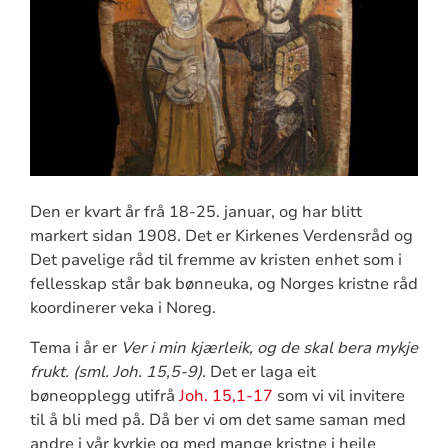
Den er kvart år frå 18-25. januar, og har blitt
markert sidan 1908. Det er Kirkenes Verdensråd og
Det pavelige råd til fremme av kristen enhet som i
fellesskap står bak bønneuka, og Norges kristne råd
koordinerer veka i Noreg.
Tema i år er
Ver i min kjærleik, og de skal bera mykje
frukt. (sml. Joh. 15,5-9)
. Det er laga eit
bøneopplegg utifrå
Joh. 15,1-17
som vi vil invitere
til å bli med på. Då ber vi om det same saman med
andre i vår kyrkje og med mange kristne i heile