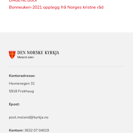
DAGENE.docx
Bonneuken-2021 opplegg frå Norges kristne råd
KONTAKTINFORMASJON
FOR
MELAND
SOKN
Kontoradresse:
Havnevegen 31
5918 Frekhaug
Epost:
post.meland@kyrkja.no
Kontonr:
3632 07 04019