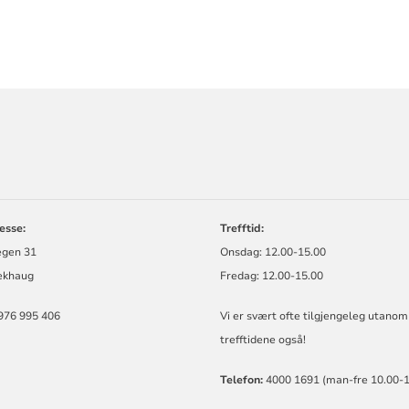
ORMASJON
esse:
Trefftid:
gen 31
Onsdag: 12.00-15.00
ekhaug
Fredag: 12.00-15.00
976 995 406
Vi er svært ofte tilgjengeleg utanom
trefftidene også!
Telefon:
4000 1691 (man-fre 10.00-1