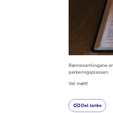
Bønnesamlingane er i
parkeringsplassen.
Vel møtt!
Del lenke