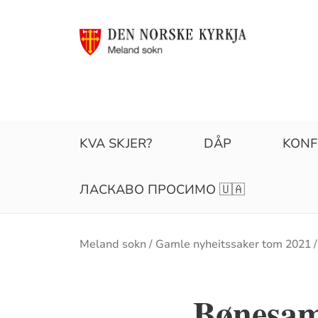
KVA SKJER?
DÅP
KONF
ЛАСКАВО ПРОСИМО 🇺🇦
Brødsmulesti
Meland sokn
Gamle nyheitssaker tom 2021
Bønesam