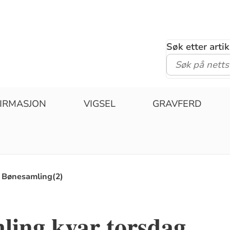
Søk etter arti
IRMASJON
VIGSEL
GRAVFERD
Bønesamling(2)
ling kvar torsdag