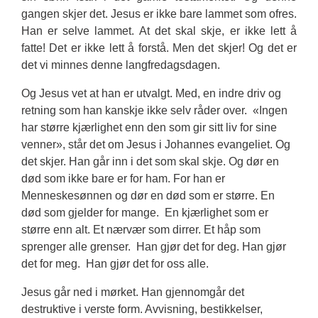
gangen skjer det. Jesus er ikke bare lammet som ofres.
Han er selve lammet. At det skal skje, er ikke lett å
fatte! Det er ikke lett å forstå. Men det skjer! Og det er
det vi minnes denne langfredagsdagen.
Og Jesus vet at han er utvalgt. Med, en indre driv og
retning som han kanskje ikke selv råder over.
«Ingen
har større kjærlighet enn den som gir sitt liv for sine
venner», står det om Jesus i Johannes evangeliet. Og
det skjer. Han går inn i det som skal skje. Og dør en
død som ikke bare er for ham. For han er
Menneskesønnen og dør en død som er større. En
død som gjelder for mange.
En kjærlighet som er
større enn alt. Et nærvær som dirrer. Et håp som
sprenger alle grenser.
Han gjør det for deg. Han gjør
det for meg.
Han gjør det for oss alle.
Jesus går ned i mørket. Han gjennomgår det
destruktive i verste form. Avvisning, bestikkelser,