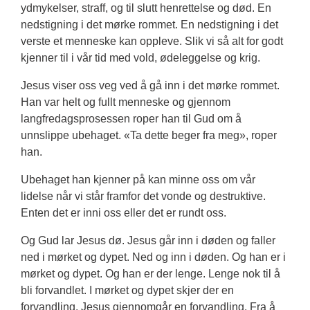
ydmykelser, straff, og til slutt henrettelse og død. En
nedstigning i det mørke rommet. En nedstigning i det
verste et menneske kan oppleve. Slik vi så alt for godt
kjenner til i vår tid med vold, ødeleggelse og krig.
Jesus viser oss veg ved å gå inn i det mørke rommet.
Han var helt og fullt menneske og gjennom
langfredagsprosessen roper han til Gud om å
unnslippe ubehaget. «Ta dette beger fra meg», roper
han.
Ubehaget han kjenner på kan minne oss om vår
lidelse når vi står framfor det vonde og destruktive.
Enten det er inni oss eller det er rundt oss.
Og Gud lar Jesus dø. Jesus går inn i døden og faller
ned i mørket og dypet. Ned og inn i døden. Og han er i
mørket og dypet. Og han er der lenge. Lenge nok til å
bli forvandlet. I mørket og dypet skjer der en
forvandling. Jesus gjennomgår en forvandling. Fra å