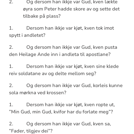
2.
Og dersom han ikkje var Gud, kven lækte
øyra som Peter hadde skore av og sette det
tilbake på plass?
1.
Dersom han ikkje var kjøt, kven tok imot
spytt i andletet?
2.
Og dersom han ikkje var Gud, kven pusta
den Heilage Ande inn i andleta til apostlane?
1.
Dersom han ikkje var kjøt, kven sine klede
reiv soldatane av og delte mellom seg?
2.
Og dersom han ikkje var Gud, korleis kunne
sola mørkna ved krossen?
1.
Dersom han ikkje var kjøt, kven ropte ut,
”Min Gud, min Gud, kvifor har du forlate meg”?
2.
Og dersom han ikkje var Gud, kven sa,
”Fader, tilgjev dei”?