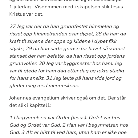
1.juledag.
Visdommen med i skapelsen slik Jesus
Kristus var det.
27 Jeg var der da han grunnfestet himmelen og
risset opp himmelranden over dypet, 28 da han ga
kraft til skyene der oppe og kildene i dypet fikk
styrke, 29 da han satte grense for havet så vannet
stanset der han befalte, da han risset opp jordens
grunnvoller. 30 Jeg var byggmester hos ham. Jeg
var til glede for ham dag etter dag og lekte stadig
for hans ansikt. 31 Jeg lekte på hans vide jord og
gledet meg med menneskene.
Johannes evangelium skriver også om det.
Der står
det slik i kapittel1:
1 I begynnelsen var Ordet (Jesus). Ordet var hos
Gud og Ordet var Gud. 2 Han var i begynnelsen hos
Gud. 3 Alt er blitt til ved ham, uten ham er ikke noe