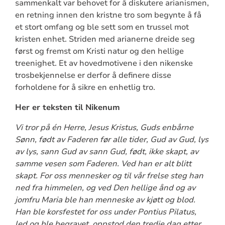
sammenkalt var behovet for å diskutere arianismen,
en retning innen den kristne tro som begynte å få
et stort omfang og ble sett som en trussel mot
kristen enhet. Striden med arianerne dreide seg
først og fremst om Kristi natur og den hellige
treenighet. Et av hovedmotivene i den nikenske
trosbekjennelse er derfor å definere disse
forholdene for å sikre en enhetlig tro.
Her er teksten til Nikenum
Vi tror på én Herre, Jesus Kristus, Guds enbårne
Sønn, født av Faderen før alle tider, Gud av Gud, lys
av lys, sann Gud av sann Gud, født, ikke skapt, av
samme vesen som Faderen. Ved han er alt blitt
skapt. For oss mennesker og til vår frelse steg han
ned fra himmelen, og ved Den hellige ånd og av
jomfru Maria ble han menneske av kjøtt og blod.
Han ble korsfestet for oss under Pontius Pilatus,
led og ble begravet, oppstod den tredje dag etter