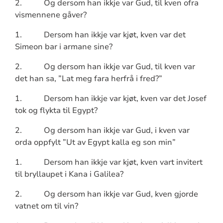
2.
Og dersom han ikkje var Gud, til kven ofra
vismennene gåver?
1.
Dersom han ikkje var kjøt, kven var det
Simeon bar i armane sine?
2.
Og dersom han ikkje var Gud, til kven var
det han sa, ”Lat meg fara herfrå i fred?”
1.
Dersom han ikkje var kjøt, kven var det Josef
tok og flykta til Egypt?
2.
Og dersom han ikkje var Gud, i kven var
orda oppfylt ”Ut av Egypt kalla eg son min”
1.
Dersom han ikkje var kjøt, kven vart invitert
til bryllaupet i Kana i Galilea?
2.
Og dersom han ikkje var Gud, kven gjorde
vatnet om til vin?