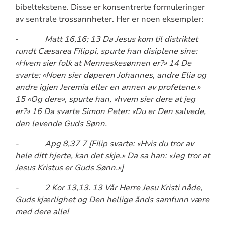
bibeltekstene. Disse er konsentrerte formuleringer
av sentrale trossannheter. Her er noen eksempler:
-
Matt 16,16; 13 Da Jesus kom til distriktet
rundt Cæsarea Filippi, spurte han disiplene sine:
«Hvem sier folk at Menneskesønnen er?» 14 De
svarte: «Noen sier døperen Johannes, andre Elia og
andre igjen Jeremia eller en annen av profetene.»
15 «Og dere», spurte han, «hvem sier dere at jeg
er?» 16 Da svarte Simon Peter: «Du er Den salvede,
den levende Guds Sønn.
-
Apg 8,37 7 [Filip svarte: «Hvis du tror av
hele ditt hjerte, kan det skje.» Da sa han: «Jeg tror at
Jesus Kristus er Guds Sønn.»]
-
2 Kor 13,13. 13 Vår Herre Jesu Kristi nåde,
Guds kjærlighet og Den hellige ånds samfunn være
med dere alle!