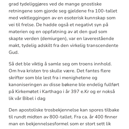
grad tydeliggjøres ved de mange gnostiske
retningene som gjorde seg gjeldene fra 100-tallet
med vektleggingen av en esoterisk kunnskap som
vei til frelse. De hadde også et negativt syn på
materien og en oppfatning av at den gud som
skapte verden (demiurgen), var en laverestående
makt, tydelig adskilt fra den virkelig transcendente
Gud.
Så det ble viktig å samle seg om troens innhold.
Om hva kristen tro skulle være. Det fantes flere
skrifter som ble lest fra i menighetene og
kanoniseringen av disse bøkene ble endelig fullført
på Kirkemøtet i Karthago i år 397 e.Kr og er nokså
lik vår Bibel i dag
Den apostoliske trosbekjennelse kan spores tilbake
til rundt midten av 800-tallet. Fra ca. år 400 finner
man en bekjennelsesformel som er stort sett lik