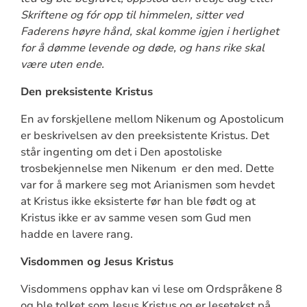
Skriftene og fór opp til himmelen, sitter ved
Faderens høyre hånd, skal komme igjen i herlighet
for å dømme levende og døde, og hans rike skal
være uten ende.
Den preksistente Kristus
En av forskjellene mellom Nikenum og Apostolicum
er beskrivelsen av den preeksistente Kristus. Det
står ingenting om det i Den apostoliske
trosbekjennelse men Nikenum
er den med. Dette
var for å markere seg mot Arianismen som hevdet
at Kristus ikke eksisterte før han ble født og at
Kristus ikke er av samme vesen som Gud men
hadde en lavere rang.
Visdommen og Jesus Kristus
Visdommens opphav kan vi lese om Ordspråkene 8
og ble tolket som Jesus Kristus og er lesetekst på