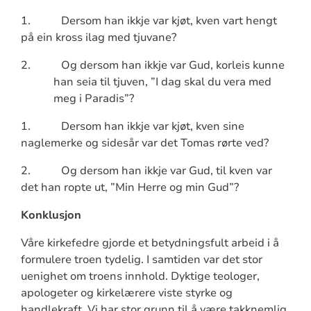
1.
Dersom han ikkje var kjøt, kven vart hengt
på ein kross ilag med tjuvane?
2.
Og dersom han ikkje var Gud, korleis kunne
han seia til tjuven, ”I dag skal du vera med
meg i Paradis”?
1.
Dersom han ikkje var kjøt, kven sine
naglemerke og sidesår var det Tomas rørte ved?
2.
Og dersom han ikkje var Gud, til kven var
det han ropte ut, ”Min Herre og min Gud”?
Konklusjon
Våre kirkefedre gjorde et betydningsfult arbeid i å
formulere troen tydelig. I samtiden var det stor
uenighet om troens innhold. Dyktige teologer,
apologeter og kirkelærere viste styrke og
handlekraft. Vi har stor grunn til å være takknemlig