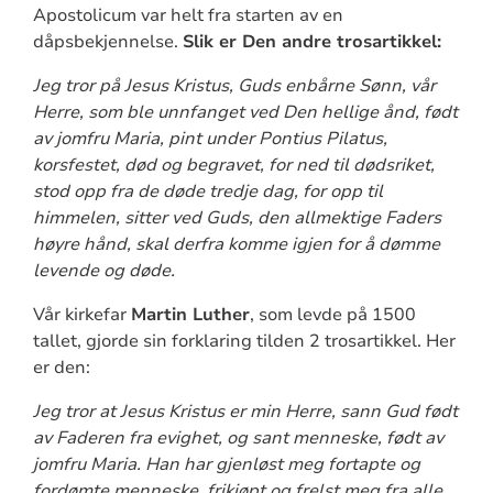
Apostolicum var helt fra starten av en
dåpsbekjennelse.
Slik er Den andre trosartikkel:
Jeg tror på Jesus Kristus, Guds enbårne Sønn, vår
Herre, som ble unnfanget ved Den hellige ånd, født
av jomfru Maria, pint under Pontius Pilatus,
korsfestet, død og begravet, for ned til dødsriket,
stod opp fra de døde tredje dag, for opp til
himmelen, sitter ved Guds, den allmektige Faders
høyre hånd, skal derfra komme igjen for å dømme
levende og døde.
Vår kirkefar
Martin Luther
, som levde på 1500
tallet, gjorde sin forklaring tilden 2 trosartikkel. Her
er den:
Jeg tror at Jesus Kristus er min Herre, sann Gud født
av Faderen fra evighet, og sant menneske, født av
jomfru Maria. Han har gjenløst meg fortapte og
fordømte menneske, frikjøpt og frelst meg fra alle