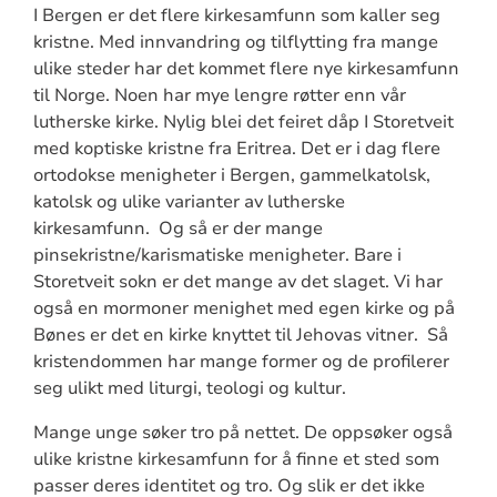
I Bergen er det flere kirkesamfunn som kaller seg
kristne. Med innvandring og tilflytting fra mange
ulike steder har det kommet flere nye kirkesamfunn
til Norge. Noen har mye lengre røtter enn vår
lutherske kirke. Nylig blei det feiret dåp I Storetveit
med koptiske kristne fra Eritrea. Det er i dag flere
ortodokse menigheter i Bergen, gammelkatolsk,
katolsk og ulike varianter av lutherske
kirkesamfunn.
Og så er der mange
pinsekristne/karismatiske menigheter. Bare i
Storetveit sokn er det mange av det slaget. Vi har
også en mormoner menighet med egen kirke og på
Bønes er det en kirke knyttet til Jehovas vitner.
Så
kristendommen har mange former og de profilerer
seg ulikt med liturgi, teologi og kultur.
Mange unge søker tro på nettet. De oppsøker også
ulike kristne kirkesamfunn for å finne et sted som
passer deres identitet og tro. Og slik er det ikke