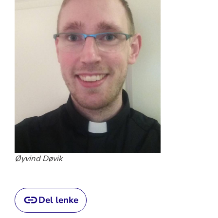
Øyvind Døvik
Del lenke