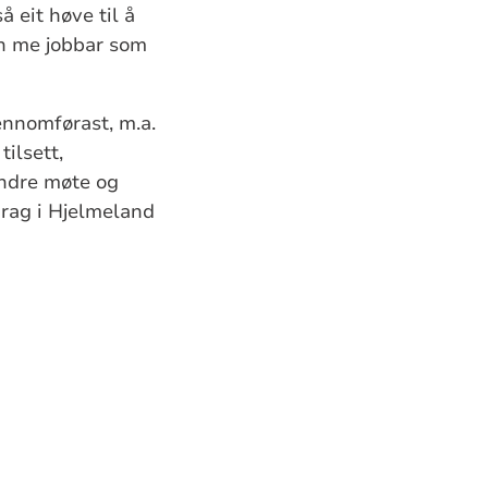
å eit høve til å
en me jobbar som
ennomførast, m.a.
ilsett,
andre møte og
drag i Hjelmeland