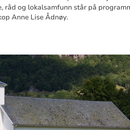
lige, råd og lokalsamfunn står på program
kop Anne Lise Ådnøy.