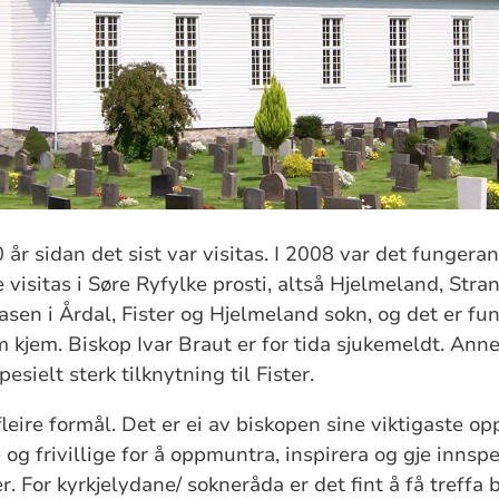
 år sidan det sist var visitas. I 2008 var det fungera
isitas i Søre Ryfylke prosti, altså Hjelmeland, Str
tasen i Årdal, Fister og Hjelmeland sokn, og det er f
kjem. Biskop Ivar Braut er for tida sjukemeldt. Anne 
esielt sterk tilknytning til Fister.
fleire formål. Det er ei av biskopen sine viktigaste op
e og frivillige for å oppmuntra, inspirera og gje innsp
. For kyrkjelydane/ sokneråda er det fint å få treffa 