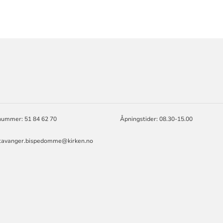
ORMASJON
nummer: 51 84 62 70
Åpningstider: 08.30-15.00
stavanger.bispedomme@kirken.no