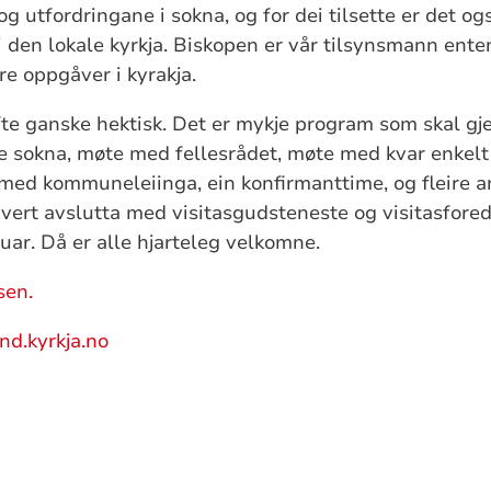
og utfordringane i sokna, og for dei tilsette er det ogs
 i den lokale kyrkja. Biskopen er vår tilsynsmann ent
re oppgåver i kyrakja.
ofte ganske hektisk. Det er mykje program som skal gj
e sokna, møte med fellesrådet, møte med kvar enkelt t
 med kommuneleiinga, ein konfirmanttime, og fleire 
 vert avslutta med visitasgudsteneste og visitasfore
uar. Då er alle hjarteleg velkomne.
sen.
d.kyrkja.no