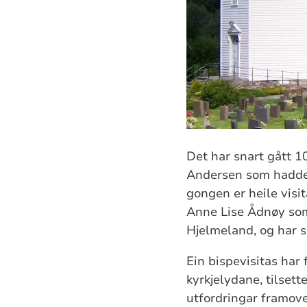
Det har snart gått 10
Andersen som hadde v
gongen er heile visi
Anne Lise Ådnøy som 
Hjelmeland, og har sp
Ein bispevisitas har 
kyrkjelydane, tilsett
utfordringar framover