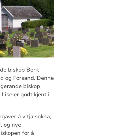
nde biskop Berit
and og Forsand. Denne
ungerande biskop
Lise er godt kjent i
pgåver å vitja sokna,
el og nye
biskopen for å