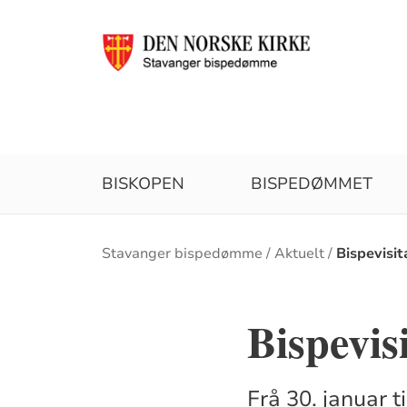
BISKOPEN
BISPEDØMMET
Brødsmulesti
Stavanger bispedømme
Aktuelt
Bispevisit
Bispevis
Frå 30. januar t