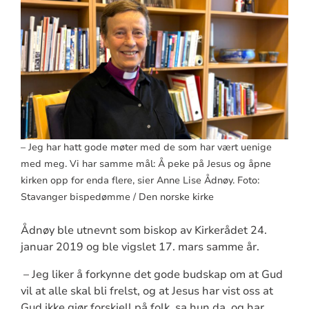
– Jeg har hatt gode møter med de som har vært uenige
med meg. Vi har samme mål: Å peke på Jesus og åpne
kirken opp for enda flere, sier Anne Lise Ådnøy. Foto:
Stavanger bispedømme / Den norske kirke
Ådnøy ble utnevnt som biskop av Kirkerådet 24.
januar 2019 og ble vigslet 17. mars samme år.
– Jeg liker å forkynne det gode budskap om at Gud
vil at alle skal bli frelst, og at Jesus har vist oss at
Gud ikke gjør forskjell på folk, sa hun da, og har