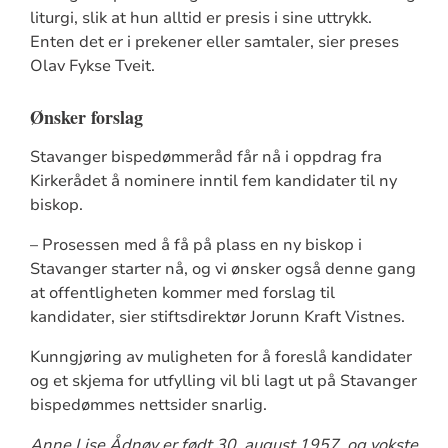
liturgi, slik at hun alltid er presis i sine uttrykk.
Enten det er i prekener eller samtaler, sier preses
Olav Fykse Tveit.
Ønsker forslag
Stavanger bispedømmeråd får nå i oppdrag fra
Kirkerådet å nominere inntil fem kandidater til ny
biskop.
– Prosessen med å få på plass en ny biskop i
Stavanger starter nå, og vi ønsker også denne gang
at offentligheten kommer med forslag til
kandidater, sier stiftsdirektør Jorunn Kraft Vistnes.
Kunngjøring av muligheten for å foreslå kandidater
og et skjema for utfylling vil bli lagt ut på Stavanger
bispedømmes nettsider snarlig.
Anne Lise Ådnøy er født 30. august 1957, og vokste