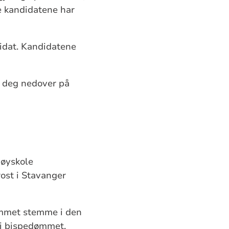
le kandidatene har
didat. Kandidatene
ll deg nedover på
høyskole
rost i Stavanger
dømmet stemme i den
i bispedømmet,