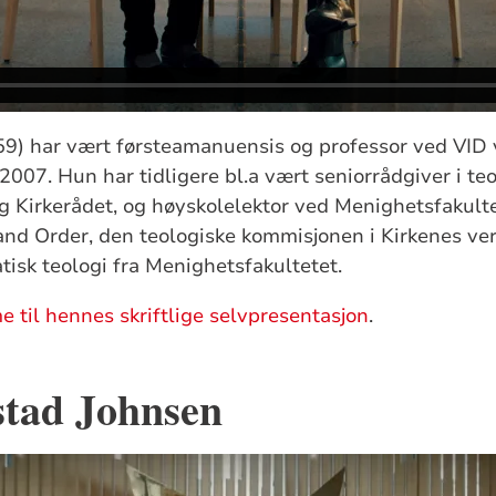
59) har vært førsteamanuensis og professor ved VID 
007. Hun har tidligere bl.a vært seniorrådgiver i teo
g Kirkerådet, og høyskolelektor ved Menighetsfakulte
and Order, den teologiske kommisjonen i Kirkenes ve
tisk teologi fra Menighetsfakultetet.
e til hennes skriftlige selvpresentasjon
.
stad Johnsen