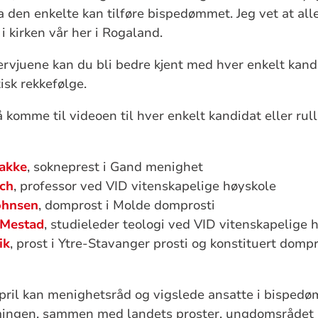
va den enkelte kan tilføre bispedømmet. Jeg vet at al
i kirken vår her i Rogaland.
tervjuene kan du bli bedre kjent med hver enkelt kan
isk rekkefølge.
å komme til videoen til hver enkelt kandidat eller ru
akke
, sokneprest i Gand menighet
ich
, professor ved VID vitenskapelige høyskole
ohnsen
, domprost i Molde domprosti
 Mestad
, studieleder teologi ved VID vitenskapelige 
ik
, prost i Ytre-Stavanger prosti og konstituert domp
 april kan menighetsråd og vigslede ansatte i bispe
ingen, sammen med landets proster, ungdomsrådet 