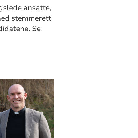
gslede ansatte,
med stemmerett
didatene. Se