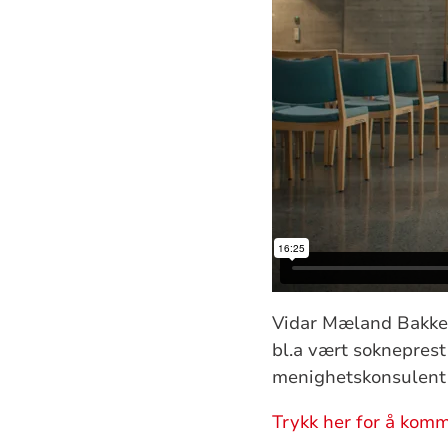
Vidar Mæland Bakke 
bl.a vært soknepres
menighetskonsulent 
Trykk her for å komm