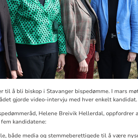
r til å bli biskop i Stavanger bispedømme. I mars mø
erådet gjorde video-intervju med hver enkelt kandidat
ispedømmeråd, Helene Breivik Hellerdal, oppfordrer
e fem kandidatene:
alle, både media og stemmeberettigede til å være nysg