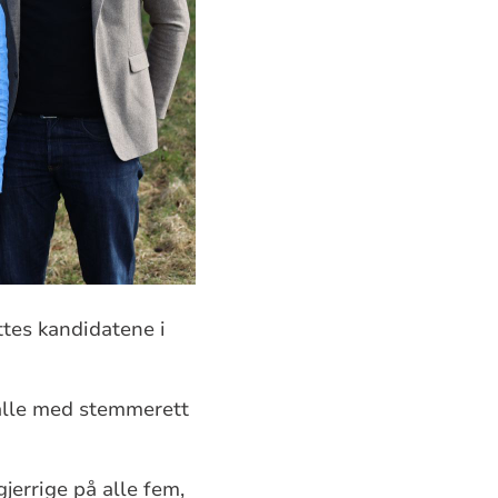
ttes kandidatene i
.
 alle med stemmerett
jerrige på alle fem,