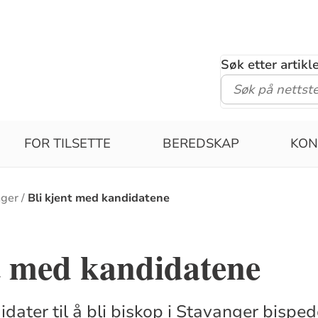
Søk etter artik
FOR TILSETTE
BEREDSKAP
KON
nger
Bli kjent med kandidatene
t med kandidatene
idater til å bli biskop i Stavanger bispe