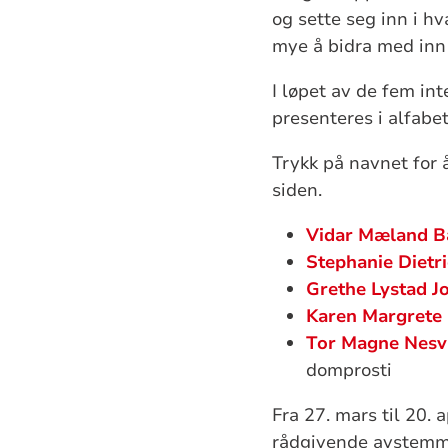
og sette seg inn i h
mye å bidra med inn 
I løpet av de fem in
presenteres i alfabet
Trykk på navnet for 
siden.
Vidar Mæland B
Stephanie Dietr
Grethe Lystad J
Karen Margrete
Tor Magne Nesv
domprosti
Fra 27. mars til 20.
rådgivende avstemm