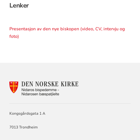
Lenker
Presentasjon av den nye biskopen (video, CV, intervju og
foto)
KONTAKTINFORMASJON
FOR
NIDAROS
BISKOP
OG
BISPEDØMMERÅD.
Kongsgårdsgata 1 A
PRESES
I
7013 Trondheim
BISPEMØTET.