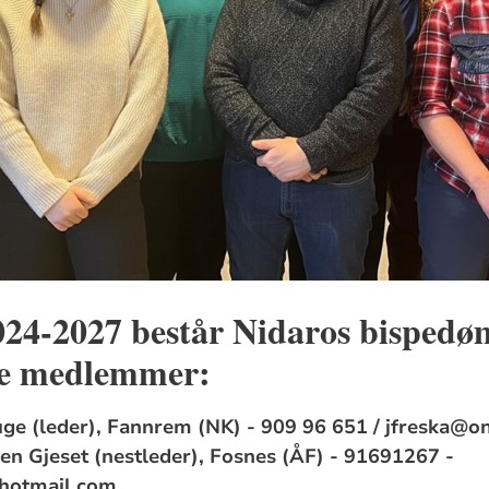
2024-2027 består Nidaros bisped
ste medlemmer:
uge (leder), Fannrem (NK) - 909 96 651 / jfreska@o
en Gjeset (nestleder), Fosnes (ÅF) - 91691267 -
hotmail.com