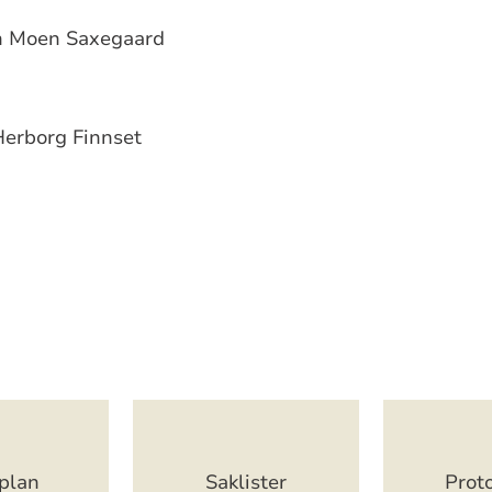
n Moen Saxegaard
Herborg Finnset
plan
Saklister
Proto