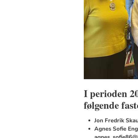
I perioden 
følgende fa
Jon Fredrik Ska
Agnes Sofie Eng
agnes_sofie86@