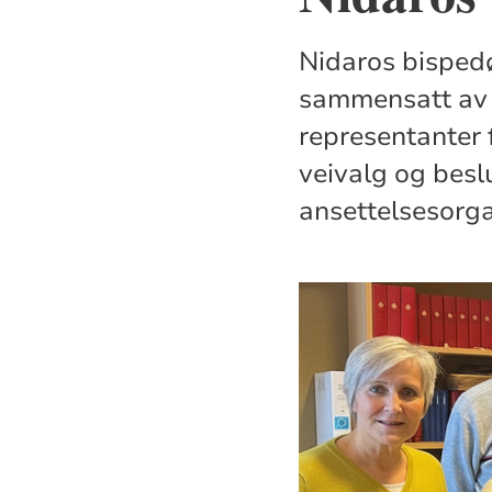
Nidaros bisped
sammensatt av f
representanter f
veivalg og besl
ansettelsesorga