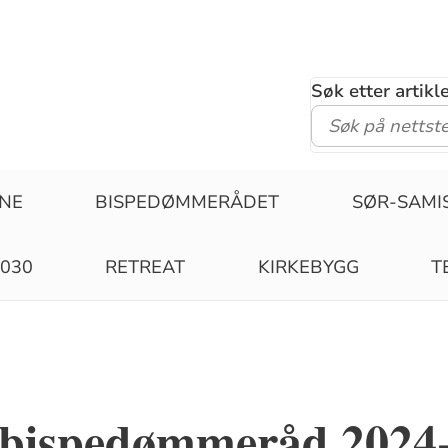
Søk etter artik
ENE
BISPEDØMMERÅDET
SØR-SAMI
2030
RETREAT
KIRKEBYGG
T
 bispedømmeråd 2024