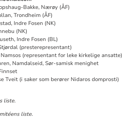
Hopshaug-Bakke, Nærøy (ÅF)
lan, Trondheim (ÅF)
stad, Indre Fosen (NK)
ennebu (NK)
ruseth, Indre Fosen (BL)
Stjørdal (presterepresentant)
Namsos (representant for leke kirkelige ansatte)
ren, Namdalseid, Sør-samisk menighet
Finnset
e Tveit (i saker som berører Nidaros domprosti)
 liste.
itéens liste.