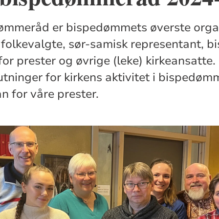
ømmeråd er bispedømmets øverste organ
olkevalgte, sør-samisk representant, b
or prester og øvrige (leke) kirkeansatte.
utninger for kirkens aktivitet i bispedøm
n for våre prester.