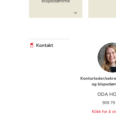
bispedømme
Kontakt
Kontorleder/sekr
og bispedø
ODA HO
909 79
Klikk for å v