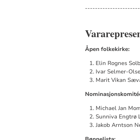
----------------------
Varareprese
Åpen folkekirke:
Elin Rognes Sol
Ivar Selmer-Ols
Marit Vikan Sæva
Nominasjonskomitéen
Michael Jan Mom
Sunniva Engtrø 
Jakob Arntson N
Bønnelista: