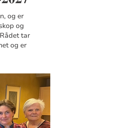
, og er
iskop og
 Rådet tar
met og er