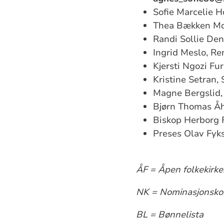
Sofie Marcelie 
Thea Bækken Mol
Randi Sollie Den
Ingrid Meslo, R
Kjersti Ngozi Fu
Kristine Setran, 
Magne Bergslid, 
Bjørn Thomas Åh
Biskop Herborg 
Preses Olav Fyks
ÅF = Åpen folkekirkes
NK = Nominasjonskom
BL = Bønnelista