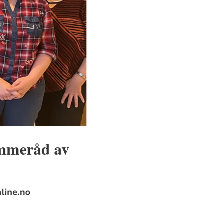
ømmeråd av
nline.no