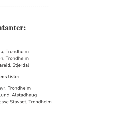
------------------------
ntanter:
bu, Trondheim
en, Trondheim
reid, Stjørdal
s liste:
yr, Trondheim
Lund, Alstadhaug
esse Stavset, Trondheim