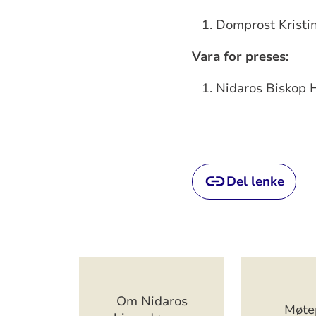
Domprost Kristi
Vara for preses:
Nidaros Biskop 
Del lenke
Artikkelsnarveger
Om Nidaros
Møte