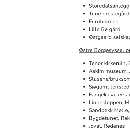
Storedalsanlegg
Tune prestegård
Furuholmen
Lille Bø gård
Østgaard selska
Østre Borgesyssel pr
Tenor kirkeruin,
Askim museum, 
Slusene/bruksom
Sjøglimt leirsted
Fangekasa leirs
Linnekleppen, M
Sandbekk Mølle,
Bygdetunet, Rak
Joval, Rødenes