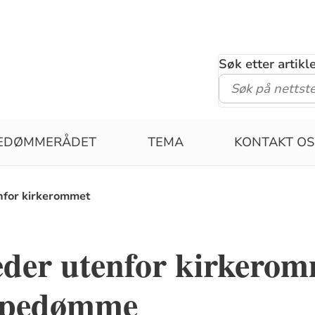
Søk etter artik
PEDØMMERÅDET
TEMA
KONTAKT OS
nfor kirkerommet
eder utenfor kirkerom
spedømme