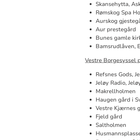
Skansehytta, As
Rømskog Spa Ho
Aurskog gjesteg
Aur prestegård
Bunes gamle kir
Bamsrudlåven, E
Vestre Borgesyssel p
Refsnes Gods, Je
Jeløy Radio, Jelø
Makrellholmen
Haugen gård i S
Vestre Kjærnes 
Fjeld gård
Saltholmen
Husmannsplass