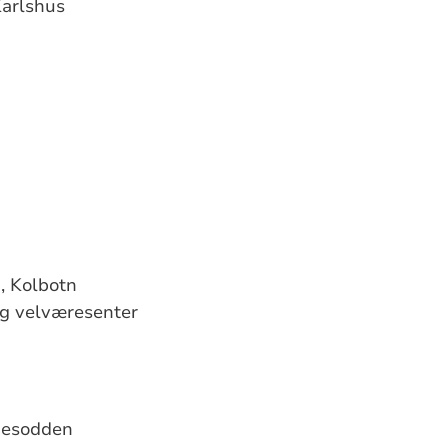
arlshus
, Kolbotn
og velværesenter
Nesodden