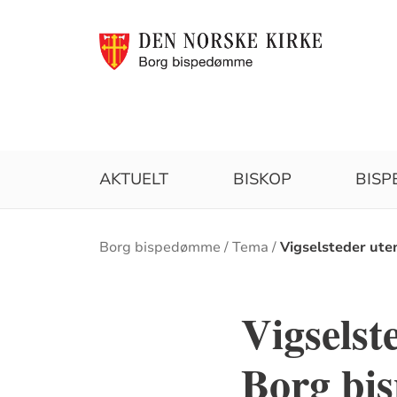
AKTUELT
BISKOP
BIS
Brødsmulesti
Borg bispedømme
Tema
Vigselsteder ute
Vigselst
Borg bi