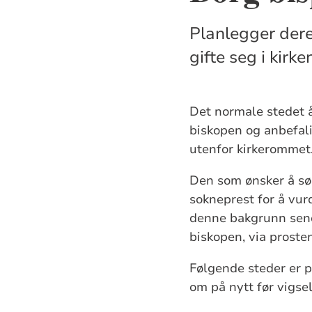
Planlegger dere 
gifte seg i kirk
Det normale stedet å
biskopen og anbefali
utenfor kirkerommet
Den som ønsker å sø
sokneprest for å vur
denne bakgrunn send
biskopen, via prosten
Følgende steder er p
om på nytt før vigse