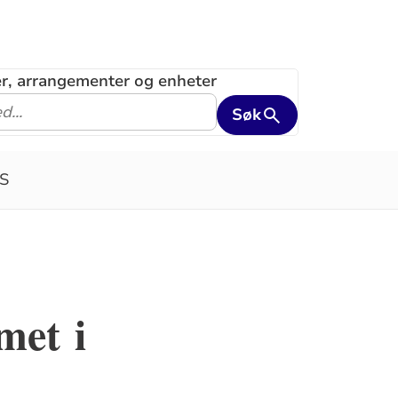
ler, arrangementer og enheter
Søk
S
met i