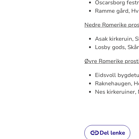
Oscarsborg fest
Ramme gård, Hvi
Nedre Romerike pros
Asak kirkeruin,
Losby gods, Skår
Øvre Romerike prosti
Eidsvoll bygdetu
Raknehaugen, H
Nes kirkeruiner,
Del lenke