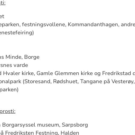
ti:
et
eparken, festningsvollene, Kommandanthagen, andre
enestefeiring)
s Minde, Borge
rsnes varde
d Hvaler kirke, Gamle Glemmen kirke og Fredrikstad 
onalpark (Storesand, Rødshuet, Tangane på Vesterøy
lparken)
rosti:
å Borgarsyssel museum, Sarpsborg
 på Fredriksten Festning, Halden