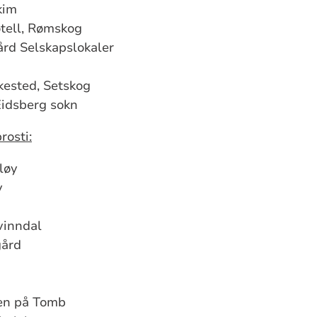
kim
tell, Rømskog
ård Selskapslokaler
kested, Setskog
idsberg sokn
rosti:
løy
y
vinndal
gård
en på Tomb