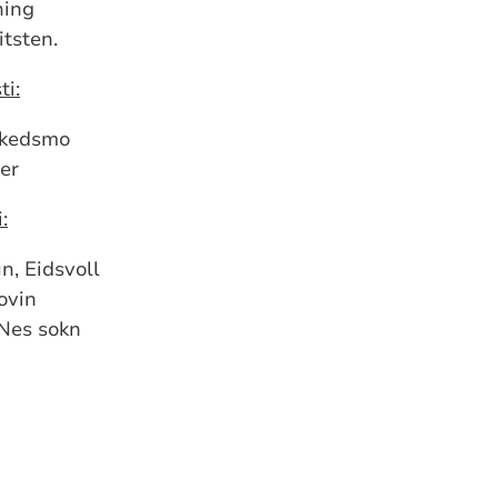
ning
tsten.
ti:
 Skedsmo
er
:
n, Eidsvoll
ovin
 Nes sokn