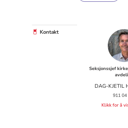
Kontakt
Seksjonssjef kirk
avdel
DAG-KJETIL
911 04
Klikk for å v