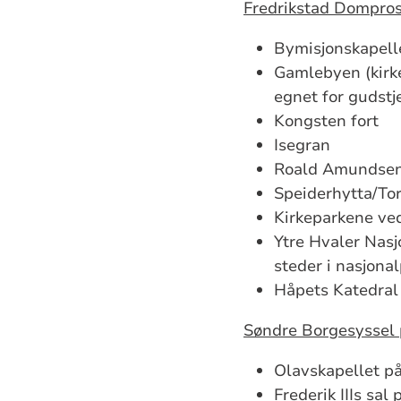
Fredrikstad Dompros
Bymisjonskapell
Gamlebyen (kirk
egnet for gudstj
Kongsten fort
Isegran
Roald Amundsen
Speiderhytta/To
Kirkeparkene ve
Ytre Hvaler Nasj
steder i nasjona
Håpets Katedral
Søndre Borgesyssel p
Olavskapellet p
Frederik IIIs sal