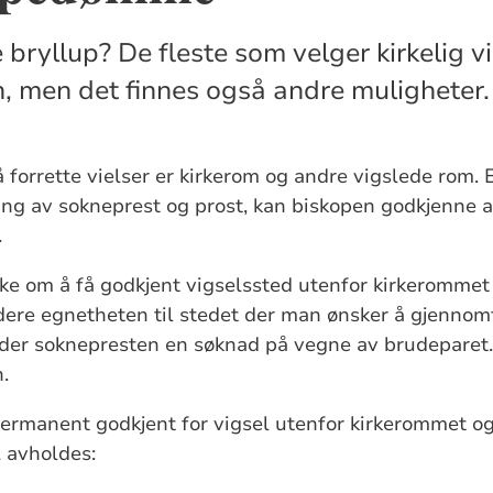
bryllup? De fleste som velger kirkelig v
en, men det finnes også andre muligheter.
 forrette vielser er kirkerom og andre vigslede rom. E
ng av sokneprest og prost, kan biskopen godkjenne at
.
ke om å få godkjent vigselssted utenfor kirkerommet
dere egnetheten til stedet der man ønsker å gjennom
er soknepresten en søknad på vegne av brudeparet
.
ermanent godkjent for vigsel utenfor kirkerommet og
l avholdes: