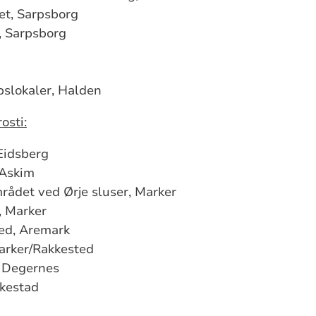
et, Sarpsborg
, Sarpsborg
pslokaler, Halden
osti:
 Eidsberg
Askim
rådet ved Ørje sluser, Marker
, Marker
ted, Aremark
arker/Rakkested
 Degernes
kestad