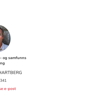
e- og samfunns
ing
 HARTBERG
 341
ise e-post