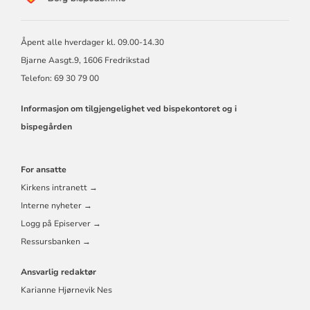
BORG
BISKOP
OG
Åpent alle hverdager kl. 09.00-14.30
BISPEDØMMERÅD
Bjarne Aasgt.9, 1606 Fredrikstad
Telefon: 69 30 79 00
Informasjon om tilgjengelighet ved bispekontoret og i
bispegården
For ansatte
Kirkens intranett →
Interne nyheter →
Logg på Episerver →
Ressursbanken →
Ansvarlig redaktør
Karianne Hjørnevik Nes