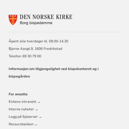
KONTAKTINFORMASJON
FOR
BORG
BISKOP
OG
Åpent alle hverdager kl. 09.00-14.30
BISPEDØMMERÅD
Bjarne Aasgt.9, 1606 Fredrikstad
Telefon: 69 30 79 00
Informasjon om tilgjengelighet ved bispekontoret og i
bispegården
For ansatte
Kirkens intranett →
Interne nyheter →
Logg på Episerver →
Ressursbanken →