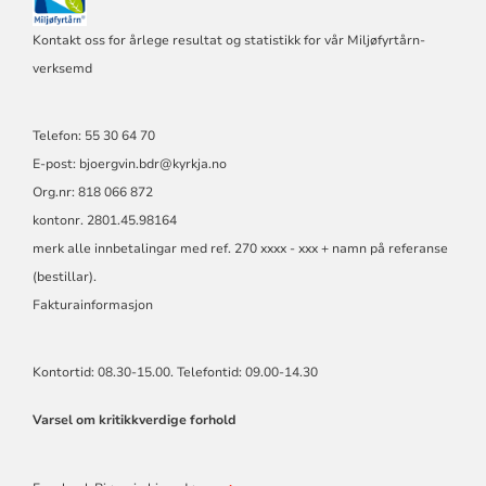
Kontakt oss for årlege resultat og statistikk for vår Miljøfyrtårn-
verksemd
Telefon: 55 30 64 70
E-post: bjoergvin.bdr@kyrkja.no
Org.nr: 818 066 872
kontonr. 2801.45.98164
merk alle innbetalingar med ref. 270 xxxx - xxx + namn på referanse
(bestillar).
Fakturainformasjon
Kontortid: 08.30-15.00. Telefontid: 09.00-14.30
Varsel om kritikkverdige forhold