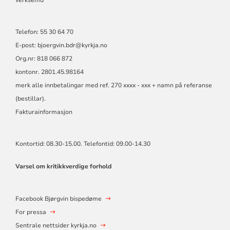
Telefon: 55 30 64 70
E-post: bjoergvin.bdr@kyrkja.no
Org.nr: 818 066 872
kontonr. 2801.45.98164
merk alle innbetalingar med ref. 270 xxxx - xxx + namn på referanse
(bestillar).
Fakturainformasjon
Kontortid: 08.30-15.00. Telefontid: 09.00-14.30
Varsel om kritikkverdige forhold
Facebook Bjørgvin bispedøme
For pressa
Sentrale nettsider kyrkja.no