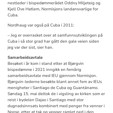
nestleder i bispedømmerådet Oddny Miljeteig og
Kjell Ove Hatlem, Normisjons landansvarlige for
Cuba.
Nordhaug var også på Cuba i 2011:
– Jeg er overrasket over at samfunnsutviklingen på
Cuba i så stor grad har gått den gale veien siden
jeg var der sist, sier han.
Samarbeidsavtale
Besøket i år kom i stand etter at Bjørgvin
bispedømme i 2021 inngikk en femårig
samarbeidsavtale med IEU gjennom Normisjon.
Bjørgvin-lederne besøkte blant annet fem av IEUs
menigheter i Santiago de Cuba og Guantánamo.
Søndag 15. mai deltok de i vigsling av kirken som er
reist i bydelen Dajao i Santiago med stor
dugnadsinnsats kombinert med penger fra venner i
Norge, etter at tak og vegger ramlet ned i den