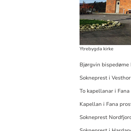
Ytrebygda kirke
Bjørgvin bispedøme h
Sokneprest i Vesthor
To kapellanar i Fan
Kapellan i Fana pro
Sokneprest Nordfjor
Sokneprest i Hardan