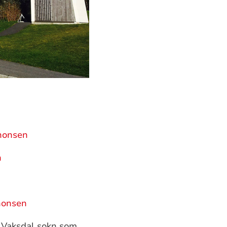
nnonsen
n
nonsen
 Vaksdal sokn som