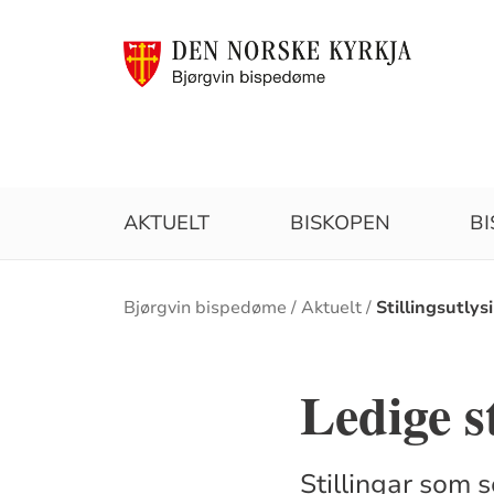
AKTUELT
BISKOPEN
B
Brødsmulesti
Bjørgvin bispedøme
Aktuelt
Stillingsutlys
Ledige s
Stillingar som 