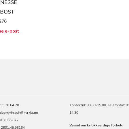
 NESSE
BOST
276
ise e-post
ORMASJON
 55 30 64 70
Kontortid: 08.30-15.00. Telefontid: 0
bjoergvin.bdr@kyrkja.no
14.30
818 066 872
Varsel om kritikkverdige forhold
. 2801.45.98164