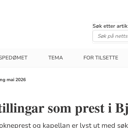
Søk etter arti
ISPEDØMET
TEMA
FOR TILSETTE
ing mai 2026
tillingar som prest i B
sokneprest og kapellan er lyst ut med søk