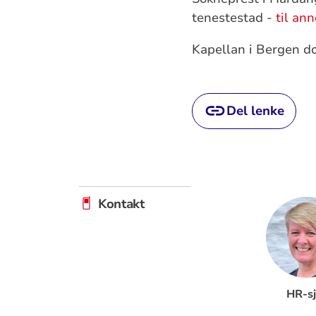
tenestestad -
til an
Kapellan i Bergen d
Del lenke
Kontakt
HR-sj