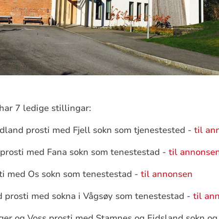
ar 7 ledige stillingar:
dland prosti med Fjell sokn som tjenestested -
til a
a prosti med Fana sokn som tenestestad -
til annonse
sti med Os sokn som tenestestad -
til annonsen
d prosti med sokna i Vågsøy som tenestestad -
til an
ger og Voss prosti med Stamnes og Eidsland sokn og