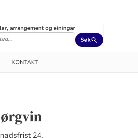
klar, arrangement og einingar
Søk
KONTAKT
jørgvin
nadsfrist 24.