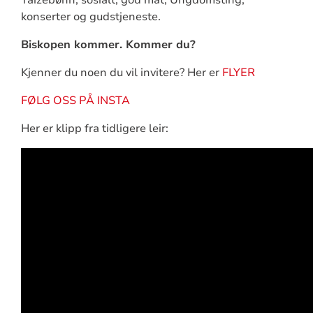
konserter og gudstjeneste.
Biskopen kommer. Kommer du?
Kjenner du noen du vil invitere? Her er
FLYER
FØLG OSS PÅ INSTA
Her er klipp fra tidligere leir: