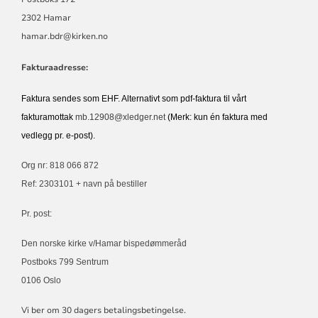
2302 Hamar
hamar.bdr@kirken.no
Fakturaadresse:
Faktura sendes som EHF. Alternativt som pdf-faktura til vårt
fakturamottak
mb.12908@xledger.net
(Merk: kun én faktura med
vedlegg pr. e-post).
Org nr: 818 066 872
Ref: 2303101 + navn på bestiller
Pr. post:
Den norske kirke v/Hamar bispedømmeråd
Postboks 799 Sentrum
0106 Oslo
Vi ber om 30 dagers betalingsbetingelse.