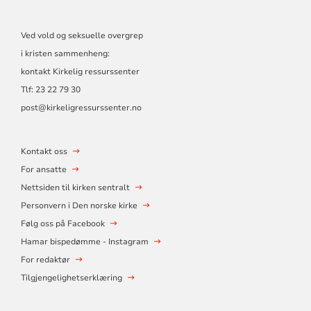
Ved vold og seksuelle overgrep
i kristen sammenheng:
kontakt Kirkelig ressurssenter
Tlf:
23 22 79 30
post@kirkeligressurssenter.no
Kontakt oss
For ansatte
Nettsiden til kirken sentralt
Personvern i Den norske kirke
Følg oss på Facebook
Hamar bispedømme - Instagram
For redaktør
Tilgjengelighetserklæring