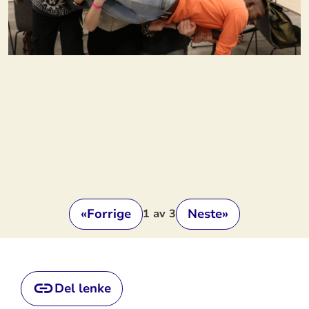
«
Forrige
Neste
»
1
av 3
Del lenke