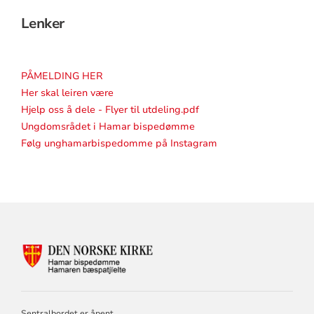
Lenker
PÅMELDING HER
Her skal leiren være
Hjelp oss å dele - Flyer til utdeling.pdf
Ungdomsrådet i Hamar bispedømme
Følg unghamarbispedomme på Instagram
KONTAKTINFORMASJON
FOR
HAMAR
BISKOP
OG
Sentralbordet er åpent