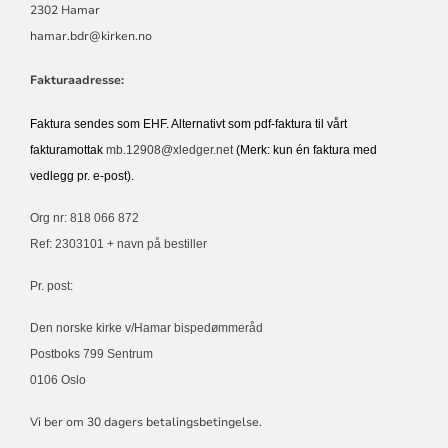
2302 Hamar
hamar.bdr@kirken.no
Fakturaadresse:
Faktura sendes som EHF. Alternativt som pdf-faktura til vårt
fakturamottak
mb.12908@xledger.net
(Merk: kun én faktura med
vedlegg pr. e-post).
Org nr: 818 066 872
Ref: 2303101 + navn på bestiller
Pr. post:
Den norske kirke v/Hamar bispedømmeråd
Postboks 799 Sentrum
0106 Oslo
Vi ber om 30 dagers betalingsbetingelse.