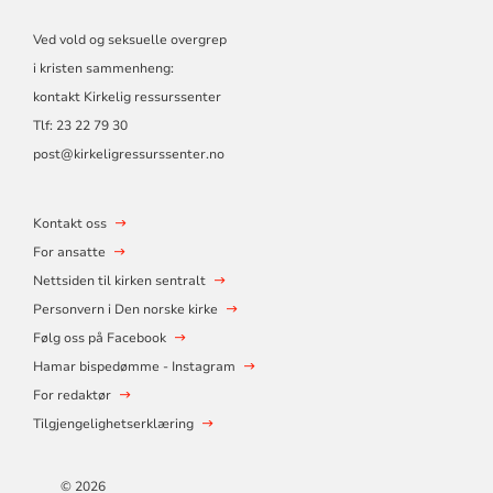
Ved vold og seksuelle overgrep
i kristen sammenheng:
kontakt Kirkelig ressurssenter
Tlf:
23 22 79 30
post@kirkeligressurssenter.no
Kontakt oss
For ansatte
Nettsiden til kirken sentralt
Personvern i Den norske kirke
Følg oss på Facebook
Hamar bispedømme - Instagram
For redaktør
Tilgjengelighetserklæring
© 2026