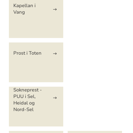
Artikkelsnarveger
Kapellan i
Vang
Prost i Toten
Sokneprest -
PUU i Sel,
Heidal og
Nord-Sel