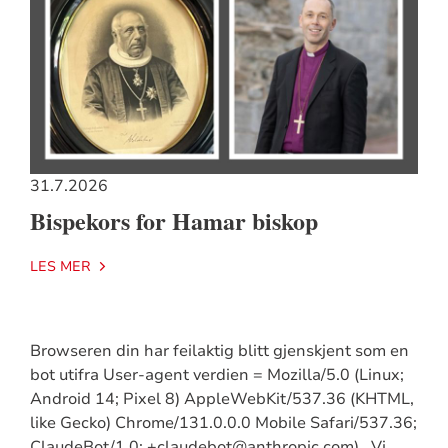
31.7.2026
Bispekors for Hamar biskop
LES MER
Browseren din har feilaktig blitt gjenskjent som en
bot utifra User-agent verdien = Mozilla/5.0 (Linux;
Android 14; Pixel 8) AppleWebKit/537.36 (KHTML,
like Gecko) Chrome/131.0.0.0 Mobile Safari/537.36;
ClaudeBot/1.0; +claudebot@anthropic.com) . Vi