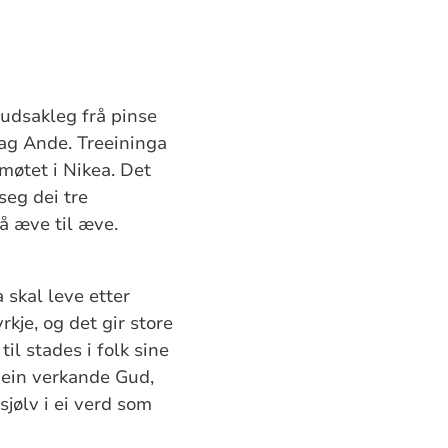
ovudsakleg frå pinse
lag Ande. Treeininga
møtet i Nikea. Det
seg dei tre
å æve til æve.
a skal leve etter
kje, og det gir store
il stades i folk sine
m ein verkande Gud,
sjølv i ei verd som