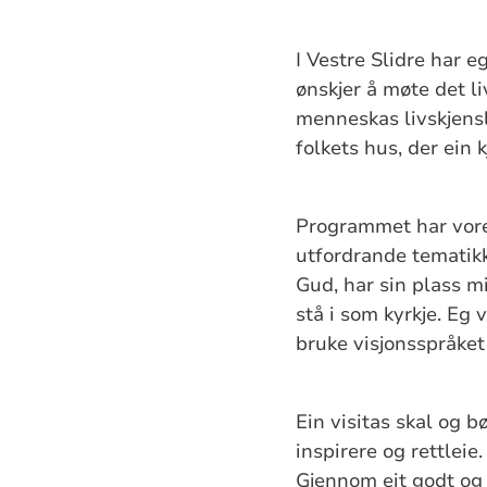
I Vestre Slidre har 
ønskjer å møte det li
menneskas livskjensle
folkets hus, der ein
Programmet har vore
utfordrande tematikk
Gud, har sin plass mi
stå i som kyrkje. Eg v
bruke visjonsspråket
Ein visitas skal og 
inspirere og rettleie
Gjennom eit godt og i