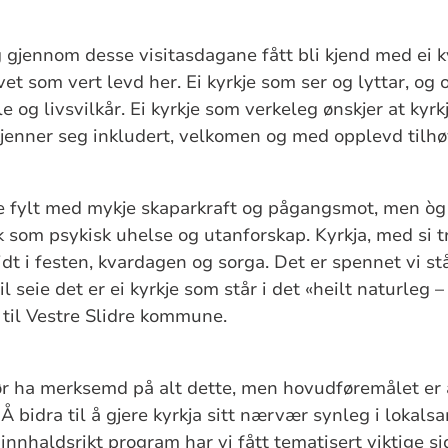
eg gjennom desse visitasdagane fått bli kjend med ei 
vet som vert levd her. Ei kyrkje som ser og lyttar, og
 og livsvilkår. Ei kyrkje som verkeleg ønskjer at kyrk
 kjenner seg inkludert, velkomen og med opplevd tilhø
 fylt med mykje skaparkraft og pågangsmot, men ò
 som psykisk uhelse og utanforskap. Kyrkja, med si t
dt i festen, kvardagen og sorga. Det er spennet vi står
il seie det er ei kyrkje som står i det «heilt naturleg –
 til Vestre Slidre kommune.
bør ha merksemd på alt dette, men hovudføremålet er 
. Å bidra til å gjere kyrkja sitt nærvær synleg i lokal
nnhaldsrikt program har vi fått tematisert viktige sid