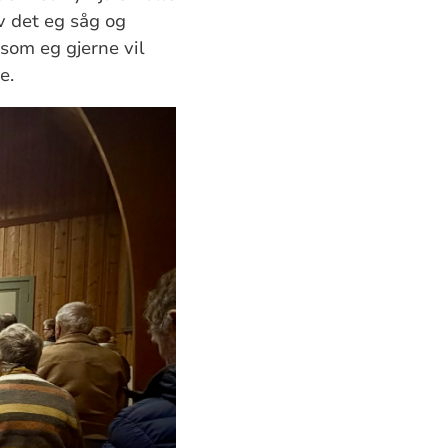
av det eg såg og
 som eg gjerne vil
e.