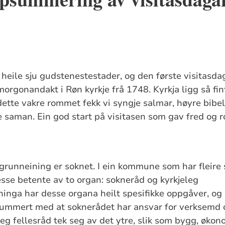
t heile sju gudstenestestader, og den første visitasdag
rgonandakt i Røn kyrkje frå 1748. Kyrkja ligg så fint 
 dette vakre rommet fekk vi syngje salmar, høyre bibe
be saman. Ein god start på visitasen som gav fred og 
 grunneining er soknet. I ein kommune som har fleire s
desse betente av to organ: sokneråd og kyrkjeleg
dninga har desse organa heilt spesifikke oppgåver, og
ummert med at soknerådet har ansvar for verksemd og
leg fellesråd tek seg av det ytre, slik som bygg, økon