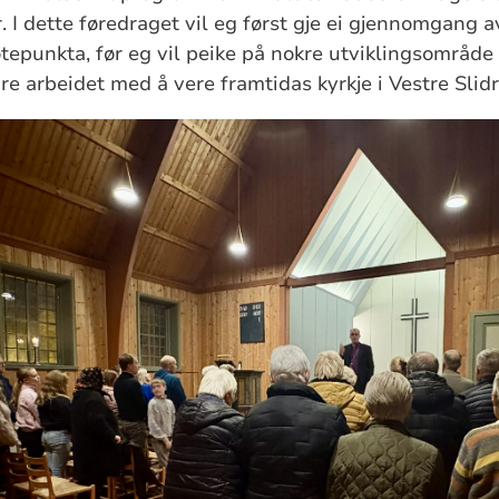
. I dette føredraget vil eg først gje ei gjennomgang 
øtepunkta, før eg vil peike på nokre utviklingsområde
dare arbeidet med å vere framtidas kyrkje i Vestre Slidr