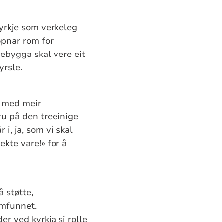
kyrkje som verkeleg
 opnar rom for
jebygga skal vere eit
yrsle.
g med meir
ru på den treeinige
 i, ja, som vi skal
 ekte vare!» for å
å støtte,
samfunnet.
er ved kyrkja si rolle