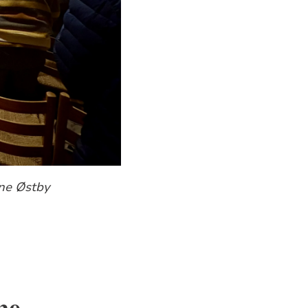
nne Østby
ne