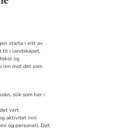
en starta i eitt av
til i landskapet,
ltekst og
ro inn mot det som
okn, slik som her i
 det vert
 aktivitet inni
omi og personell. Det