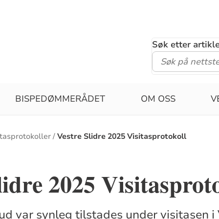
Søk etter artik
BISPEDØMMERÅDET
OM OSS
V
itasprotokoller
Vestre Slidre 2025 Visitasprotokoll
lidre 2025 Visitasprot
d var synleg tilstades under visitasen i 