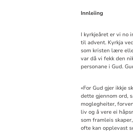
Innleiing
I kyrkjeåret er vi no
til advent. Kyrkja v
som kristen lære ell
var då vi fekk den ni
personane i Gud. Gud
«For Gud gjer ikkje s
dette gjennom ord, s
moglegheiter, forvent
liv og å vere ei håp
som framleis skaper, 
ofte kan opplevast s