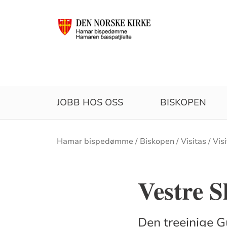
JOBB HOS OSS
BISKOPEN
Brødsmulesti
Hamar bispedømme
Biskopen
Visitas
Vis
Vestre S
Den treeinige Gu