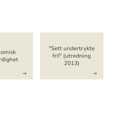
"Sett undertrykte
omisk
fri!" (utredning
erdighet
2013)