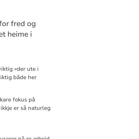
for fred og
et heime i
iktig «der ute i
viktig både her
rkare fokus på
ikkje er så naturleg
userer på er arbeid