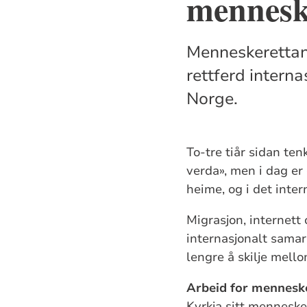
mennesk
Menneskerettane 
rettferd interna
Norge.
To-tre tiår sidan ten
verda», men i dag er 
heime, og i det inte
Migrasjon, internett
internasjonalt samarb
lengre å skilje mello
Arbeid for mennesk
Kyrkja sitt menneske