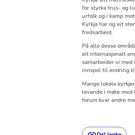
for styrka trus- og li
urfolk og i kamp mot
Kyrkja har og eit st
fredsarbeid.
På alle desse områda
eit internasjonalt en
samarbeider vi med 
innspel til endring t
Mange lokale kyrkjer 
levande i møte med l
forum kvar andre mei
Del lenke