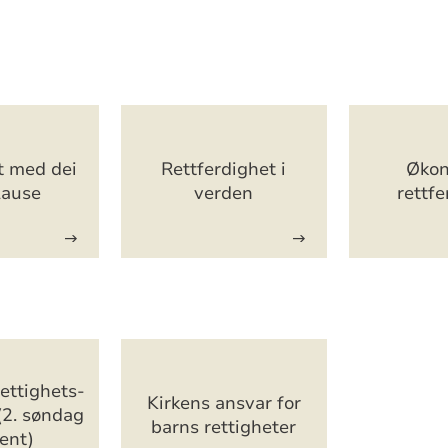
t med dei
Rettferdighet i
Økon
lause
verden
rettf
ettighets-
Kirkens ansvar for
(2. søndag
barns rettigheter
ent)