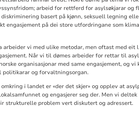
vssynsfridom; arbeid for rettferd for asylsøkjarar og fl
 diskriminering basert på kjønn, seksuell legning el
erkt engasjement på dei store utfordringane som klim
 arbeider vi med ulike metodar, men oftast med eit l
gasjement. Når vi til dømes arbeider for rettar til asy
norske organisasjonar med same engasjement, og vi
il politikarar og forvaltningsorgan.
omkring i landet er «der det skjer» og opplev at asylp
okalsamfunnet og engasjerer seg der. Men vi deltek o
r strukturelle problem vert diskutert og adressert.