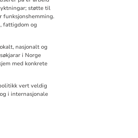
yktningar; støtte til
ler funksjonshemming.
a, fattigdom og
okalt, nasjonalt og
lsøkjarar i Norge
 kjem med konkrete
olitikk vert veldig
g i internasjonale