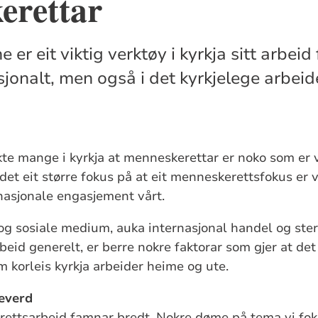
erettar
er eit viktig verktøy i kyrkja sitt arbeid 
sjonalt, men også i det kyrkjelege arbeid
kte mange i kyrkja at menneskerettar er noko som er v
det eit større fokus på at eit menneskerettsfokus er 
rnasjonale engasjement vårt.
 og sosiale medium, auka internasjonal handel og ste
eid generelt, er berre nokre faktorar som gjer at det 
m korleis kyrkja arbeider heime og ute.
everd
rettsarbeid famnar bredt. Nokre døme på tema vi fok