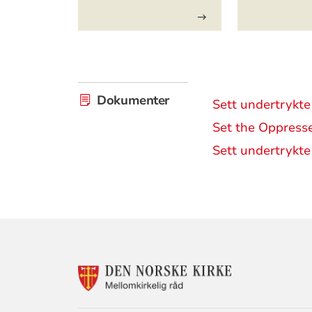
Dokumenter
Sett undertrykte
Set the Oppress
Sett undertrykte
KONTAKTINF
FOR
MELLOMKIRKE
RÅD