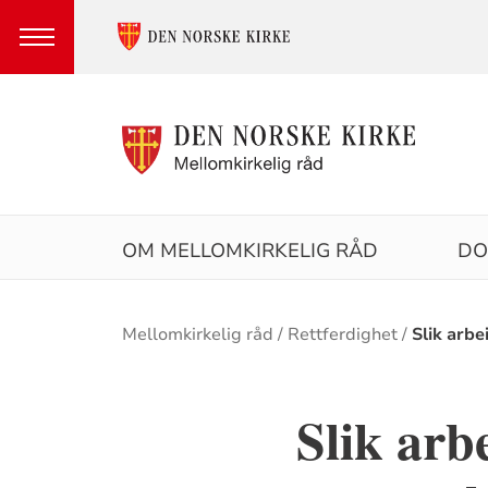
Hovedmeny
OM MELLOMKIRKELIG RÅD
DO
Brødsmulesti
Mellomkirkelig råd
Rettferdighet
Slik arb
Slik arb