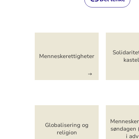
Artikkelsnarveger
Solidarite
Menneskerettigheter
kaste
Artikkelsnarveger
Mennesker
Globalisering og
søndagen 
religion
i adv