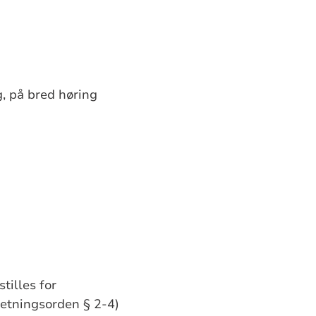
g, på bred høring
tilles for
rretningsorden § 2-4)