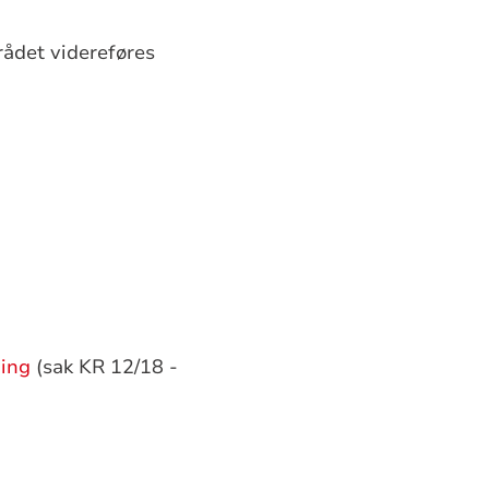
rådet videreføres
ning
(sak KR 12/18 -