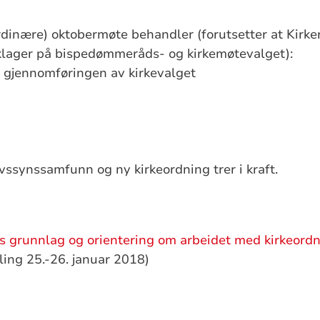
rdinære) oktobermøte behandler (forutsetter at Kirke
klager på bispedømmeråds- og kirkemøtevalget):
å gjennomføringen av kirkevalget
ivssynssamfunn og ny kirkeordning trer i kraft.
s grunnlag og orientering om arbeidet med kirkeord
ing 25.-26. januar 2018)