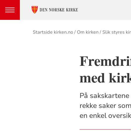
Brødsmulesti
Startside kirken.no
Om kirken
Slik styres ki
Fremdrif
med kir
På sakskartene 
rekke saker som
en enkel oversik