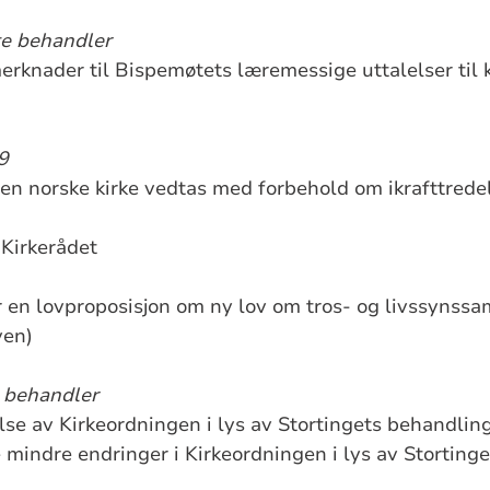
te behandler
erknader til Bispemøtets læremessige uttalelser til
9
Den norske kirke vedtas med forbehold om ikrafttrede
 Kirkerådet
 en lovproposisjon om ny lov om tros- og livssynssa
ven)
e behandler
else av Kirkeordningen i lys av Stortingets behandlin
 mindre endringer i Kirkeordningen i lys av Storting