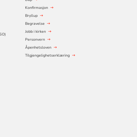
Konfirmasjon
Bryllup
Begravelse
Jobb i kirken
SSO)
Personvern
Åpenhetsloven
Tilgjengelighetserklæring