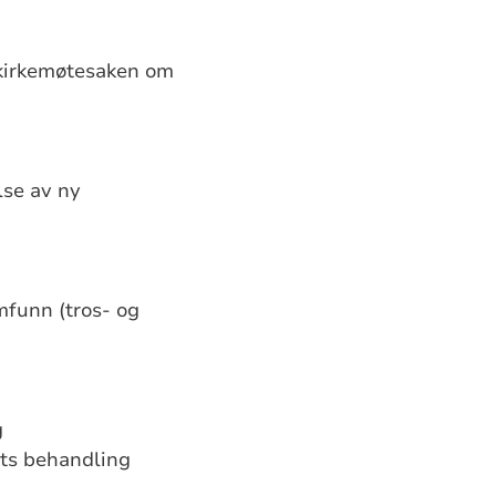
 kirkemøtesaken om
lse av ny
mfunn (tros- og
g
ets behandling