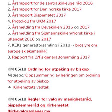
1.
Årsrapport for de sentralkirkelige råd 2016
2.
Årsrapport for Den norske kirke 2017
3.
Årsrapport Bispemøtet 2017
4.
Protokoll fra UKM 2017
5.
Årsmelding fra Døvekirken 2016
og
2017
6.
Årsmelding fra Sjømannskirken/Norsk kirke i
utlandet 2016
og
2017
7. KEKs generalforsamling i 2018 (-
brosjyre om
europeisk økumenikk
)
8.
Rapport fra LVFs generalforsamling 2017
KM 05/18
Ordning for utpeking av biskop
Vedlegg:
Oppsummering av høringen om ordning
for utpeking av biskop
➜
Kirkemøtets vedtak
KM 06/18
Regler for valg av menighetsråd,
bispedømmeråd og Kirkemøtet
(kirkevalgreglene) mv.