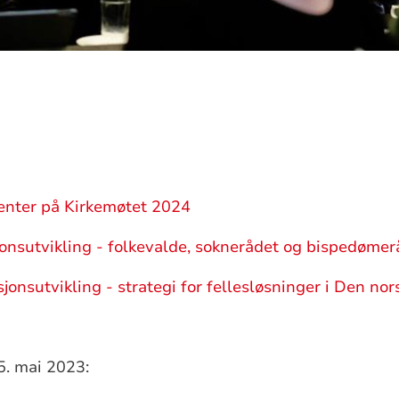
enter
på Kirkemøtet 2024
onsutvikling -
folkevalde,
soknerådet og bispedømer
sjonsutvikling
- strategi for fellesløsninger i Den nor
5. mai 2023: