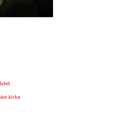
ådet
ske kirke