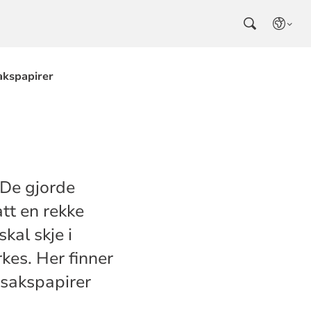
akspapirer
 De gjorde
att en rekke
kal skje i
kes. Her finner
 sakspapirer