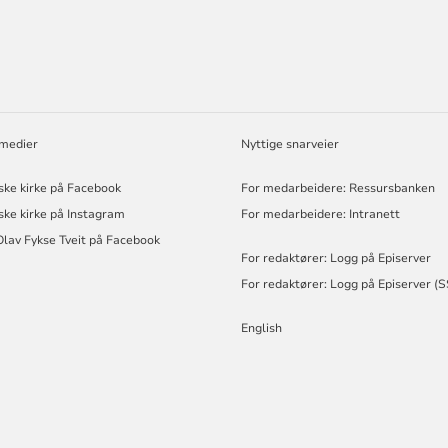
ORMASJON
 medier
Nyttige snarveier
ske kirke på Facebook
For medarbeidere: Ressursbanken
ske kirke på Instagram
For medarbeidere: Intranett
Olav Fykse Tveit på Facebook
For redaktører: Logg på Episerver
For redaktører: Logg på Episerver (
English