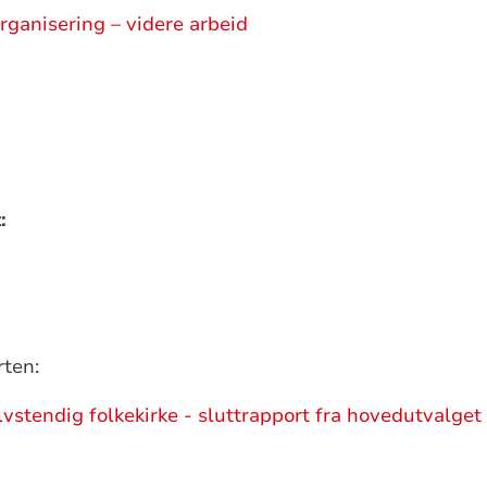
organisering – videre arbeid
:
rten:
vstendig folkekirke - sluttrapport fra hovedutvalget f