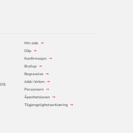
Min side
Dåp
Konfirmasjon
Bryllup
Begravelse
Jobb i kirken
SSO)
Personvern
Åpenhetsloven
Tilgjengelighetserklæring