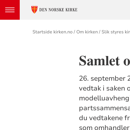
Brødsmulesti
Startside kirken.no
Om kirken
Slik styres ki
Samlet o
26. september 2
vedtak i saken o
modelluavhengig
partssammensatt
du vedtakene fr
som omhandler k