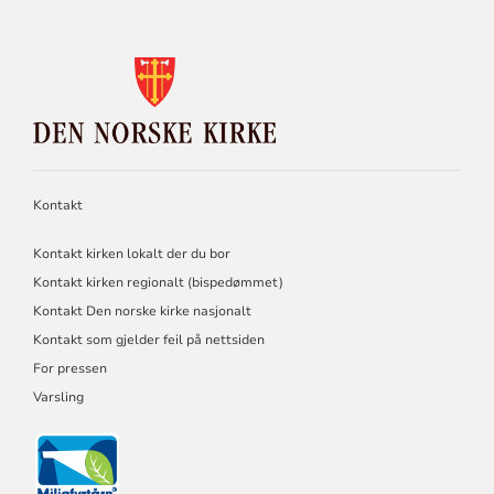
flere saker til Kirkemøtet om konkrete
endringer i kirkeordningen eller øvrig
KONTAKTINFORMASJON
regelverk, som bygger på følgende
FOR
modelluavhengige elementer eller føringer:
DEN
NORSKE
KIRKE
Kontakt
Kontakt kirken lokalt der du bor
Kontakt kirken regionalt (bispedømmet)
Kontakt Den norske kirke nasjonalt
Kontakt som gjelder feil på nettsiden
For pressen
Varsling