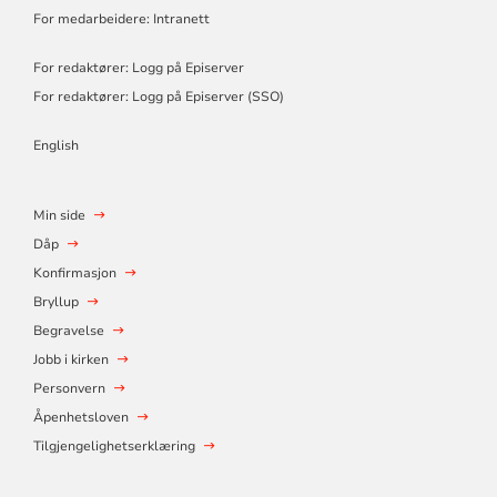
For medarbeidere: Intranett
For redaktører: Logg på Episerver
For redaktører: Logg på Episerver (SSO)
English
Min side
Dåp
Konfirmasjon
Bryllup
Begravelse
Jobb i kirken
Personvern
Åpenhetsloven
Tilgjengelighetserklæring