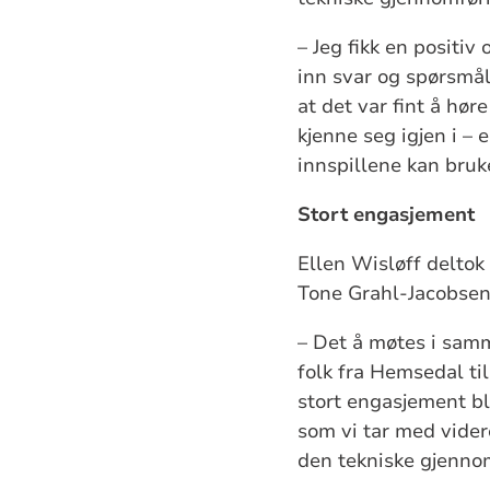
– Jeg fikk en positiv
inn svar og spørsmål
at det var fint å hø
kjenne seg igjen i – 
innspillene kan bruke
Stort engasjement
Ellen Wisløff delto
Tone Grahl-Jacobse
–
Det å møtes i samme
folk fra Hemsedal ti
stort engasjement bl
som vi tar med vider
den tekniske gjenno