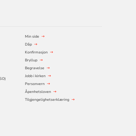
Min side
Dåp
Konfirmasjon
Bryllup
Begravelse
Jobb i kirken
SSO)
Personvern
Åpenhetsloven
Tilgjengelighetserklæring