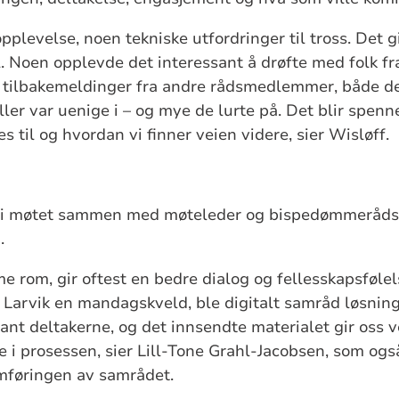
 opplevelse, noen tekniske utfordringer til tross. Det g
. Noen opplevde det interessant å drøfte med folk fr
re tilbakemeldinger fra andre rådsmedlemmer, både d
eller var uenige i – og mye de lurte på. Det blir spen
s til og hvordan vi finner veien videre, sier Wisløff.
k i møtet sammen med møteleder og bispedømmerådsle
n.
 rom, gir oftest en bedre dialog og fellesskapsfølel
l Larvik en mandagskveld, ble digitalt samråd løsninge
ant deltakerne, og det innsendte materialet gir oss v
e i prosessen, sier Lill-Tone Grahl-Jacobsen, som og
mføringen av samrådet.