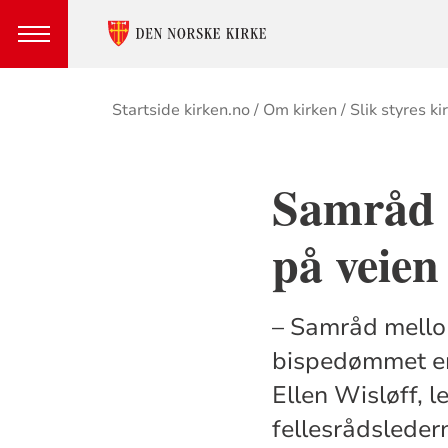
Brødsmulesti
Startside kirken.no
Om kirken
Slik styres ki
Samråd o
på veien
– Samråd mello
bispedømmet er e
Ellen Wisløff, l
fellesrådslede