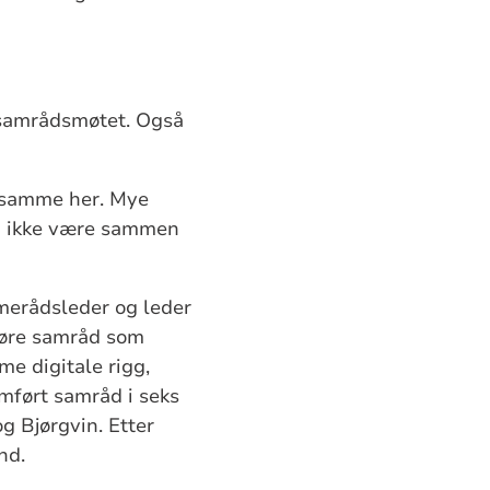
 samrådsmøtet. Også
t samme her. Mye
 å ikke være sammen
merådsleder og leder
mføre samråd som
e digitale rigg,
omført samråd i seks
 Bjørgvin. Etter
nd.