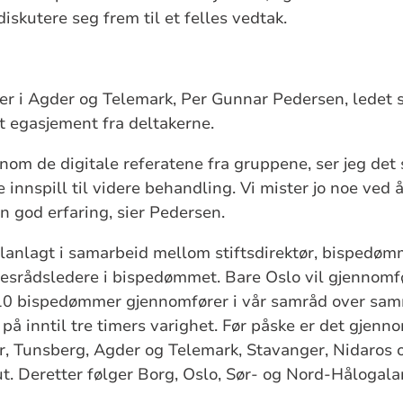
iskutere seg frem til et felles vedtak.
 i Agder og Telemark, Per Gunnar Pedersen, ledet
t egasjement fra deltakerne.
ennom de digitale referatene fra gruppene, ser jeg de
innspill til videre behandling. Vi mister jo noe ved
 en god erfaring, sier Pedersen.
anlagt i samarbeid mellom stiftsdirektør, bispedøm
llesrådsledere i bispedømmet. Bare Oslo vil gjenno
 10 bispedømmer gjennomfører i vår samråd over samm
å inntil tre timers varighet. Før påske er det gjenn
 Tunsberg, Agder og Telemark, Stavanger, Nidaros og
ut. Deretter følger Borg, Oslo, Sør- og Nord-Hålogala