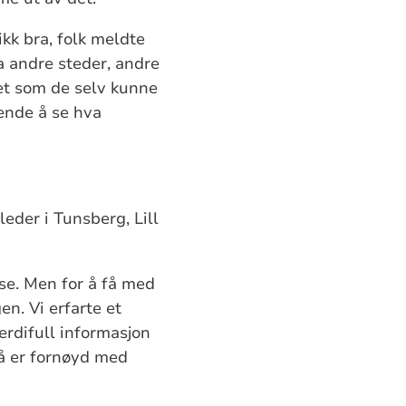
ikk bra, folk meldte
a andre steder, andre
et som de selv kunne
nende å se hva
der i Tunsberg, Lill
se. Men for å få med
n. Vi erfarte et
erdifull informasjon
så er fornøyd med