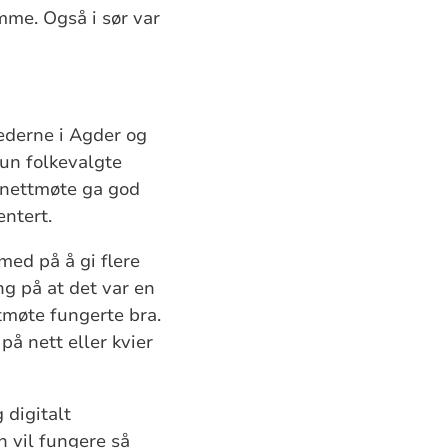
me. Også i sør var
ederne i Agder og
kun folkevalgte
t nettmøte ga god
ntert.
med på å gi flere
ng på at det var en
tmøte fungerte bra.
å nett eller kvier
 digitalt
n vil fungere så