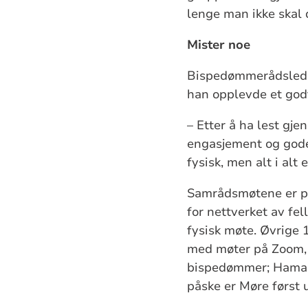
lenge man ikke skal d
Mister noe
Bispedømmerådsleder
han opplevde et god
– Etter å ha lest gj
engasjement og gode 
fysisk, men alt i alt
Samrådsmøtene er pl
for nettverket av fe
fysisk møte. Øvrige
med møter på Zoom, p
bispedømmer; Hamar,
påske er Møre først 