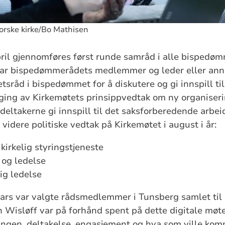
norske kirke/Bo Mathisen
pril gjennomføres først runde samråd i alle bispedømm
ar bispedømmerådets medlemmer og leder eller anne
tsråd i bispedømmet for å diskutere og gi innspill til
ging av Kirkemøtets prinsippvedtak om ny organiser
eltakerne gi innspill til det saksforberedende arbei
videre politiske vedtak på Kirkemøtet i august i år:
kirkelig styringstjeneste
 og ledelse
ig ledelse
ars var valgte rådsmedlemmer i Tunsberg samlet til 
n Wisløff var på forhånd spent på dette digitale møt
ingen, deltakelse, engasjement og hva som ville kom