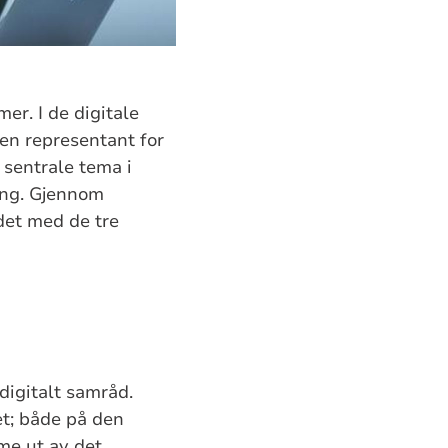
er. I de digitale
n representant for
 sentrale tema i
ing. Gjennom
det med de tre
digitalt samråd.
et; både på den
me ut av det.