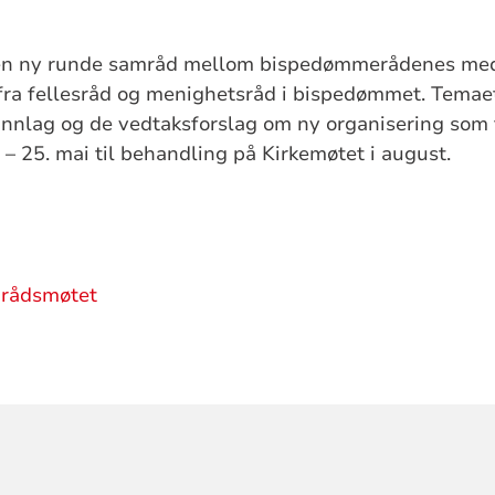
s en ny runde samråd mellom bispedømmerådenes me
fra fellesråd og menighetsråd i bispedømmet. Temaet
unnlag og de vedtaksforslag om ny organisering som
 – 25. mai til behandling på Kirkemøtet i august.
mrådsmøtet
ORMASJON