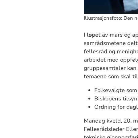
Illustrasjonsfoto: Den 
I løpet av mars og a
samrådsmøtene delt
fellesråd og menighe
arbeidet med oppføl
gruppesamtaler kan d
temaene som skal til 
Folkevalgte som 
Biskopens tilsyn
Ordning for dagl
Mandag kveld, 20. m
Fellesrådsleder Elle
tekniske gjennomfør