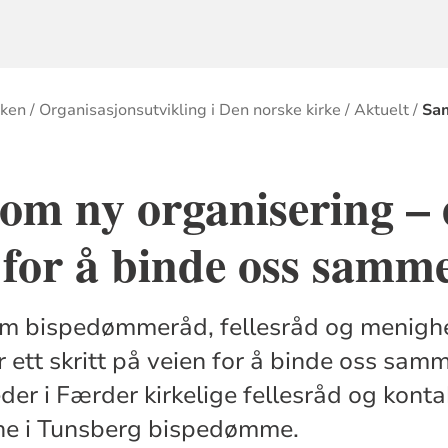
rken
Organisasjonsutvikling i Den norske kirke
Aktuelt
Sam
m ny organisering – e
 for å binde oss samm
m bispedømmeråd, fellesråd og menighe
tt skritt på veien for å binde oss sammen
eder i Færder kirkelige fellesråd og kont
rne i Tunsberg bispedømme.