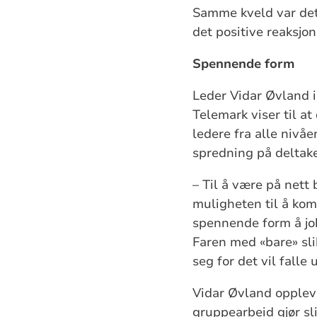
Samme kveld var det
det positive reaksjon
Spennende form
Leder Vidar Øvland i
Telemark viser til a
ledere fra alle nivå
spredning på deltake
– Til å være på nett
muligheten til å kom
spennende form å job
Faren med «bare» sli
seg for det vil falle 
Vidar Øvland opplevd
gruppearbeid gjør sl