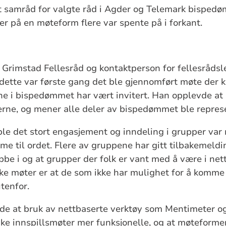
 samråd for valgte råd i Agder og Telemark bispedøm
er på en møteform flere var spente på i forkant.
 Grimstad Fellesråd og kontaktperson for fellesrådsl
t dette var første gang det ble gjennomført møte der 
ene i bispedømmet har vært invitert. Han opplevde a
rne, og mener alle deler av bispedømmet ble represe
 ble det stort engasjement og inndeling i grupper var 
me til ordet. Flere av gruppene har gitt tilbakemeldi
be i og at grupper der folk er vant med å være i net
ke møter er at de som ikke har mulighet for å komme p
utenfor.
e at bruk av nettbaserte verktøy som Mentimeter og
ike innspillsmøter mer funksjonelle, og at møteforme