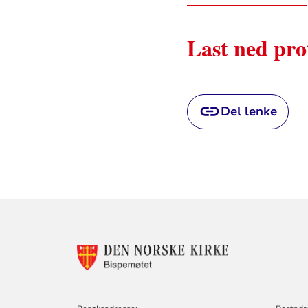
Last ned pro
Del lenke
KONTAKTINF
FOR
BISPEMØTET