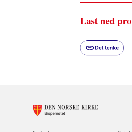
Last ned pro
Del lenke
KONTAKTINF
FOR
BISPEMØTET