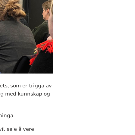
ets, som er trigga av
tig med kunnskap og
ninga.
il seie å vere