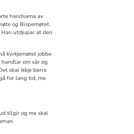
orte handsama av
møte og Bispemøtet.
Han utdjupar at den
 må kyrkjemøtet jobbe
e handlar om sår og
et skal ikkje berre
gå for lang tid, me
ud tilgir og me skal
saman.