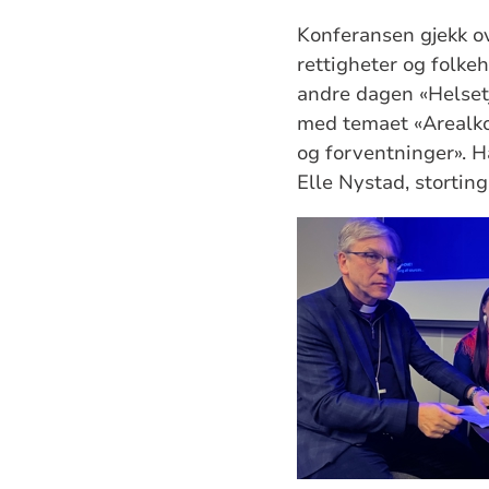
Konferansen gjekk ov
rettigheter og folke
andre dagen «Helsetj
med temaet «Arealkon
og forventninger».
H
Elle Nystad, stortin