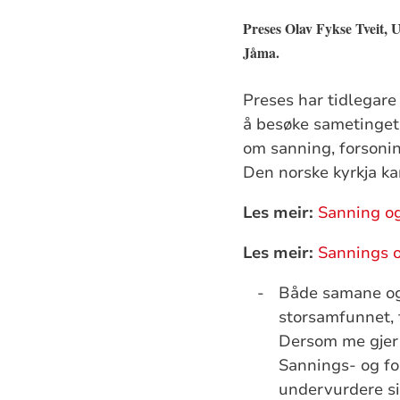
Preses Olav Fykse Tveit, 
Jåma.
Preses har tidlegare 
å besøke sametinget
om sanning, forsonin
Den norske kyrkja k
Les meir:
Sanning og
Les meir:
Sannings o
-
Både samane og 
storsamfunnet, f
Dersom me gjer d
Sannings- og fo
undervurdere si