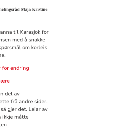
metingsråd Maja Kristine
anna til Karasjok for
ansen med å snakke
 spørsmål om korleis
ne.
r for endring
 lære
n del av
ette frå andre sider.
å gjer det. Leiar av
 ikkje måtte
ten.