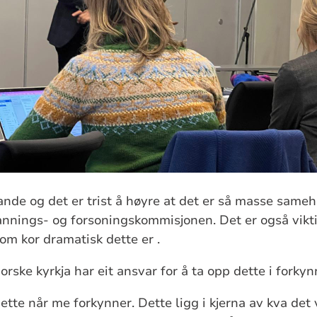
nde og det er trist å høyre at det er så masse sameh
annings- og forsoningskommisjonen. Det er også vik
om kor dramatisk dette er .
rske kyrkja har eit ansvar for å ta opp dette i forkyn
tte når me forkynner. Dette ligg i kjerna av kva det v