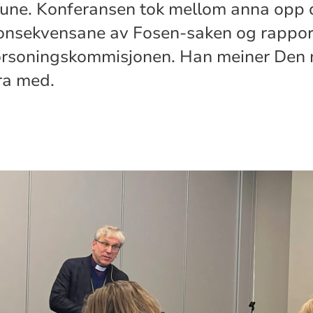
mune. Konferansen tok mellom anna opp 
onsekvensane av Fosen-saken og rapport
orsoningskommisjonen. Han meiner Den n
ra med.