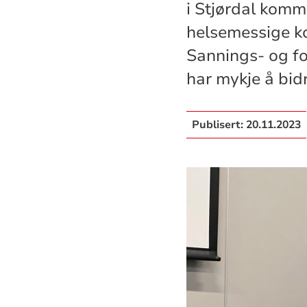
i Stjørdal kom
helsemessige k
Sannings- og f
har mykje å bid
Publisert:
20.11.2023