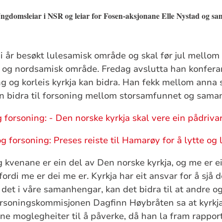
Ungdomsleiar i NSR og leiar for Fosen-aksjonane Elle Nystad og sa
i år besøkt lulesamisk område og skal før jul mellom 
 og nordsamisk område. Fredag avslutta han konfer
g og korleis kyrkja kan bidra. Han fekk mellom anna
an bidra til forsoning mellom storsamfunnet og sama
 forsoning: - Den norske kyrkja skal vere ein pådriva
g forsoning: Preses reiste til Hamarøy for å lytte og
kvenane er ein del av Den norske kyrkja, og me er ei
ordi me er dei me er. Kyrkja har eit ansvar for å sjå d
et i våre samanhengar, kan det bidra til at andre ogs
rsoningskommisjonen Dagfinn Høybråten sa at kyrkja
ne moglegheiter til å påverke, då han la fram rappor