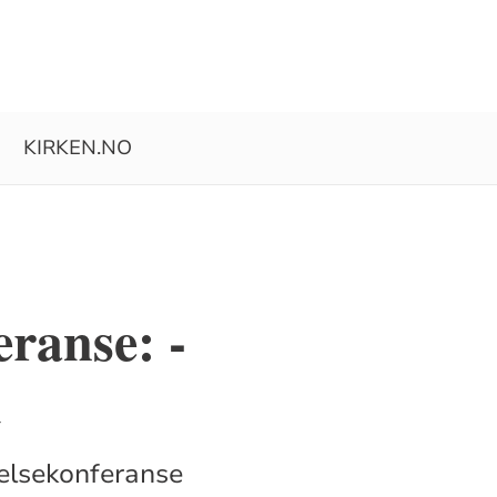
KIRKEN.NO
eranse: -
d
helsekonferanse