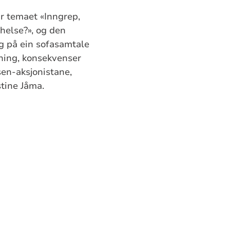
r temaet «Inngrep,
helse?», og den
ag på ein sofasamtale
oning, konsekvenser
en-aksjonistane,
stine Jåma.