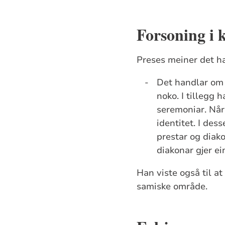
Forsoning i 
Preses meiner det ha
-
Det handlar om 
noko. I tillegg
seremoniar. Når
identitet. I de
prestar og diak
diakonar gjer ein
Han viste også til at
samiske område.