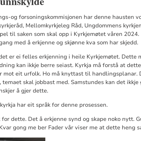
 unnskylde
ings-og forsoningskommisjonen har denne hausten v
 kyrkjeråd, Mellomkyrkjeleg Råd, Ungdommens kyrkje
nspel til saken som skal opp i Kyrkjemøtet våren 2024.
i gang med å erkjenne og skjønne kva som har skjedd.
 det er ei felles erkjenning i heile Kyrkjemøtet. Dette
ning kan ikkje berre seiast. Kyrkja må forstå at dett
 mot eit urfolk. Ho må knyttast til handlingsplanar. D
g, temaet skal jobbast med. Samstundes kan det ikkje 
skjer å gjer dette.
 kyrkja har eit språk for denne prosessen.
 for dette. Det å erkjenne synd og skape noko nytt. G
. Kvar gong me ber Fader vår viser me at dette heng 