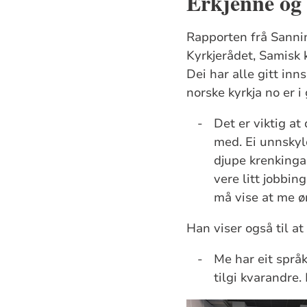
Erkjenne og
Rapporten frå Sann
Kyrkjerådet, Samisk
Dei har alle gitt in
norske kyrkja no er 
-
Det er viktig at
med. Ei unnskyld
djupe krenkingar
vere litt jobbin
må vise at me øn
Han viser også til at
-
Me har eit språk
tilgi kvarandre