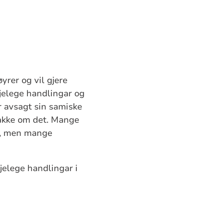
yrer og vil gjere
kjelege handlingar og
r avsagt sin samiske
nakke om det. Mange
om, men mange
kjelege handlingar i