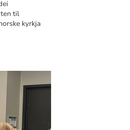
dei
en til
orske kyrkja