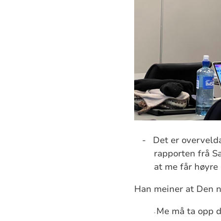
-
Det er overvelda
rapporten frå S
at me får høyre 
Han meiner at Den no
Me må ta opp de
-