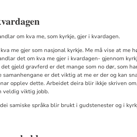
kvardagen
ndlar om kva me, som kyrkje, gjer i kvardagen.
kva me gjer som nasjonal kyrkje. Me må vise at me hø
 handlar det om kva me gjer i kvardagen- gjennom kyr
 det gjeld gravferd er det mange som no dør, som ha
sse samanhengane er det viktig at me er der og kan s
onar opplev dette. Arbeidet deira blir ikkje skriven 
 veldig viktig jobb.
 dei samiske språka blir brukt i gudstenester og i kyr