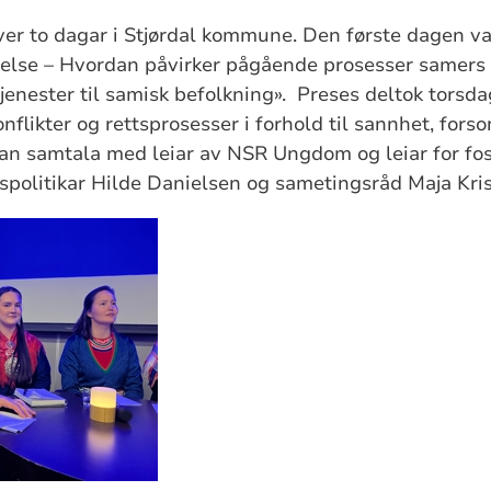
er to dagar i Stjørdal kommune. Den første dagen va
helse – Hvordan påvirker pågående prosesser samers 
enester til samisk befolkning». Preses deltok torsd
flikter og rettsprosesser i forhold til sannhet, fors
an samtala med leiar av NSR Ungdom og leiar for fos
gspolitikar Hilde Danielsen og sametingsråd Maja Kri