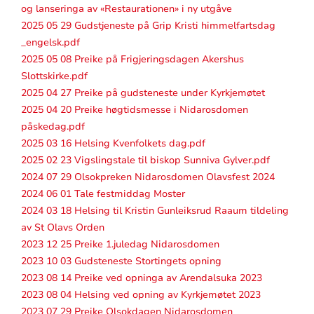
og lanseringa av «Restaurationen» i ny utgåve
2025 05 29 Gudstjeneste på Grip Kristi himmelfartsdag
_engelsk.pdf
2025 05 08 Preike på Frigjeringsdagen Akershus
Slottskirke.pdf
2025 04 27 Preike på gudsteneste under Kyrkjemøtet
2025 04 20 Preike høgtidsmesse i Nidarosdomen
påskedag.pdf
2025 03 16 Helsing Kvenfolkets dag.pdf
2025 02 23 Vigslingstale til biskop Sunniva Gylver.pdf
2024 07 29 Olsokpreken Nidarosdomen Olavsfest 2024
2024 06 01 Tale festmiddag Moster
2024 03 18 Helsing til Kristin Gunleiksrud Raaum tildeling
av St Olavs Orden
2023 12 25 Preike 1.juledag Nidarosdomen
2023 10 03 Gudsteneste Stortingets opning
2023 08 14 Preike ved opninga av Arendalsuka 2023
2023 08 04 Helsing ved opning av Kyrkjemøtet 2023
2023 07 29 Preike Olsokdagen Nidarosdomen