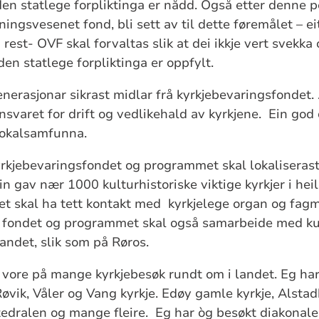
 den statlege forpliktinga er nådd. Også etter denne 
ngsvesenet fond, bli sett av til dette føremålet – ei
i rest- OVF skal
forvaltas
slik at dei ikkje vert svekka
en statlege forpliktinga er oppfylt.
enerasjonar sikrast midlar frå kyrkjebevaringsfondet. .
svaret for drift og vedlikehald av kyrkjene. Ein god
lokalsamfunna.
rkjebevaringsfondet og programmet skal lokaliserast
in
gav nær 1000 kulturhistoriske viktige kyrkjer i heil
 skal ha tett kontakt med kyrkjelege organ og fagmi
 fondet og programmet skal også samarbeide med k
landet, slik som på Røros.
g vore på mange kyrkjebesøk rundt om i landet. Eg ha
 Røvik, Våler og Vang kyrkje. Edøy gamle kyrkje, Alst
edralen og mange fleire. Eg har òg besøkt diakonale 