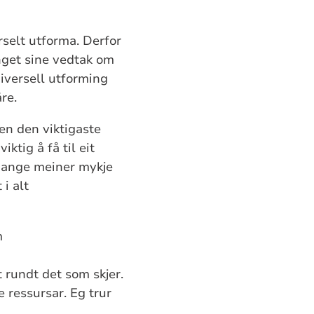
selt utforma. Derfor
tinget sine vedtak om
niversell utforming
re.
men den viktigaste
ktig å få til eit
Mange meiner mykje
 i alt
m
 rundt det som skjer.
 ressursar. Eg trur