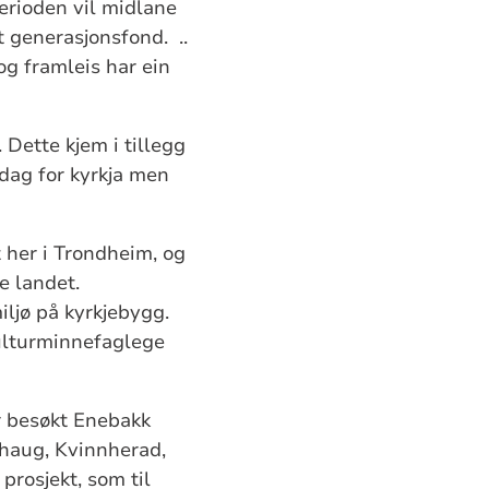
perioden vil midlane
t generasjonsfond. ..
 og framleis har ein
 Dette kjem i tillegg
 dag for kyrkja men
 her i Trondheim, og
e landet.
ljø på kyrkjebygg.
ulturminnefaglege
r besøkt Enebakk
adhaug, Kvinnherad,
prosjekt, som til