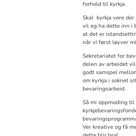
forhold til kyrkja.
Skal kyrkja vere der
vil eg ha dette inn i
at det er istandsett
når vi først løyver m
Sekretariatet for be
delen av arbeidet vil
godt samspel mellom
om kyrkja i soknet si
bevaringsarbeid.
Så mi oppmoding til 
kyrkjebevaringsfonde
bevaringsprogramma k
Ver kreative og få m
dette blir bra!