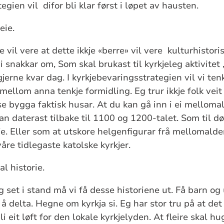
egien vil difor bli klar først i løpet av hausten.
eie.
e vil vere at dette ikkje «berre» vil vere kulturhistori
vi snakkar om, Som skal brukast til kyrkjeleg aktivitet 
jerne kvar dag. I kyrkjebevaringsstrategien vil vi ten
mellom anna tenkje formidling. Eg trur ikkje folk veit 
se bygga faktisk husar. At du kan gå inn i ei melloma
n daterast tilbake til 1100 og 1200-talet. Som til dø
e. Eller som at utskore helgenfigurar frå mellomalder
åre tidlegaste katolske kyrkjer.
al historie.
g set i stand må vi få desse historiene ut. Få barn og
 å delta. Hegne om kyrkja si. Eg har stor tru på at det
i eit løft for den lokale kyrkjelyden. At fleire skal hu