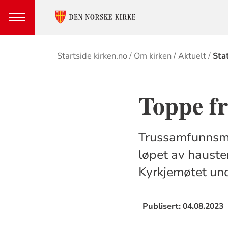
Brødsmulesti
Startside kirken.no
Om kirken
Aktuelt
Sta
Toppe f
Trussamfunnsmin
løpet av hausten
Kyrkjemøtet und
Publisert:
04.08.2023