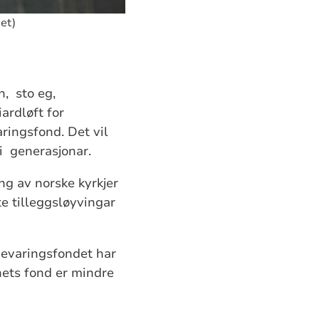
det)
, sto eg,
ardløft for
aringsfond. Det vil
 i generasjonar.
ng av norske kyrkjer
e tilleggsløyvingar
ebevaringsfondet har
nets fond er mindre