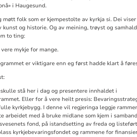
onå
» i Haugesund.
 møtt folk som er kjempestolte av kyrkja si. Dei viser
Av kunst og historie. Og av meining, trøyst og samhal
m to ting:
s vere mykje for mange.
grammet er viktigare enn eg først hadde klart å føres
t:
skulle stå her i dag og presentere innhaldet i
ammet. Eller for å vere heilt presis: Bevaringsstrate
fulle kyrkjebygg. I denne vil
regjeringa leggje rammene
tte arbeidet med å bruke midlane som kjem i samban
svesenets fond, på istandsetting av freda og listefør
 plass kyrkjebevaringsfondet og rammene for finansier