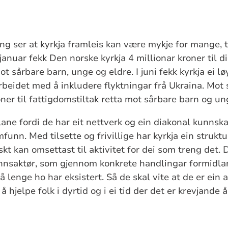
ring ser at kyrkja framleis kan være mykje for mange, 
januar fekk Den norske kyrkja 4 millionar kroner til di
 sårbare barn, unge og eldre. I juni fekk kyrkja ei lø
arbeidet med å inkludere flyktningar frå Ukraina. Mot
oner til fattigdomstiltak retta mot sårbare barn og u
ane fordi de har eit nettverk og ein diakonal kunnskap
mfunn. Med tilsette og frivillige har kyrkja ein strukt
skt kan omsettast til aktivitet for dei som treng det. 
unnsaktør, som gjennom konkrete handlingar formidlar 
så lenge ho har eksistert. Så de skal vite at de er ein 
 å hjelpe folk i dyrtid og i ei tid der det er krevjande