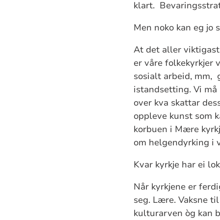
klart. Bevaringsstrat
Men noko kan eg jo s
At det aller viktigast
er våre folkekyrkjer 
sosialt arbeid, mm, g
istandsetting. Vi må 
over kva skattar des
oppleve kunst som ka
korbuen i Mære kyrkj
om helgendyrking i v
Kvar kyrkje har ei lok
Når kyrkjene er ferdi
seg. Lære. Vaksne til
kulturarven òg kan bl