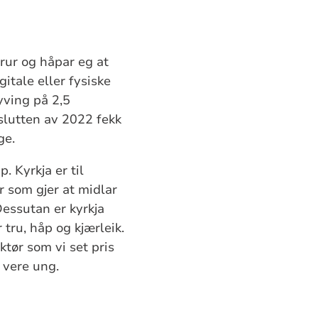
trur og håpar eg at
gitale eller fysiske
yving på 2,5
 slutten av 2022 fekk
nge.
. Kyrkja er til
ur som gjer at midlar
Dessutan er kyrkja
tru, håp og kjærleik.
aktør som vi set pris
 å vere ung.