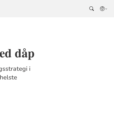
ed dåp
sstrategi i
 helste