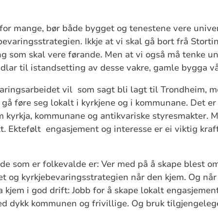
 for mange, bør både bygget og tenestene vere univer
 bevaringsstrategien. Ikkje at vi skal gå bort frå Stor
ing som skal vere førande. Men at vi også må tenke u
idlar til istandsetting av desse vakre, gamle bygga vå
varingsarbeidet vil som sagt bli lagt til Trondheim, 
 gå føre seg lokalt i kyrkjene og i kommunane. Det er vi
 kyrkja, kommunane og antikvariske styresmakter. 
tt. Ektefølt engasjement og interesse er ei viktig kraft
de som er folkevalde er: Ver med på å skape blest o
t og kyrkjebevaringsstrategien når den kjem. Og når
jem i god drift: Jobb for å skape lokalt engasjement
ed dykk kommunen og frivillige. Og bruk tilgjengelege