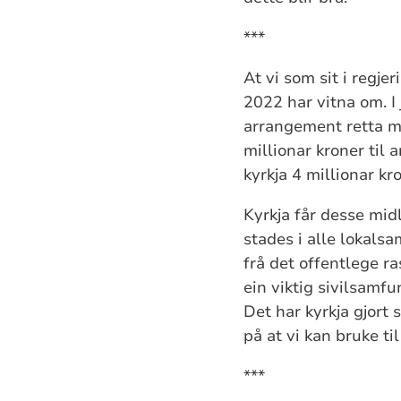
***
At vi som sit i regje
2022 har vitna om. I 
arrangement retta mot
millionar kroner til 
kyrkja 4 millionar kr
Kyrkja får desse midl
stades i alle lokalsa
frå det offentlege ra
ein viktig sivilsamf
Det har kyrkja gjort 
på at vi kan bruke til
***