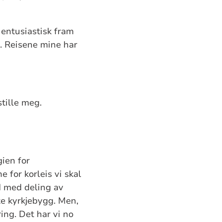
 entusiastisk fram
d. Reisene mine har
tille meg.
gien for
 for korleis vi skal
d med deling av
te kyrkjebygg. Men,
ing. Det har vi no