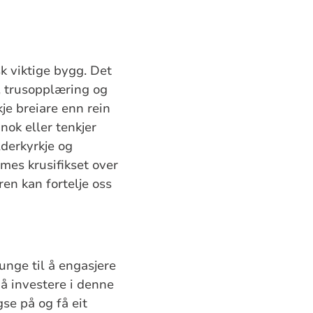
sk viktige bygg. Det
,
trusopplæring
og
kje breiare enn rein
nok eller tenkjer
lderkyrkje og
mes krusifikset over
en kan fortelje oss
 unge til å engasjere
 å investere i denne
gse på og få eit