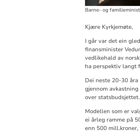
Barne- og familieministe
Kjære Kyrkjemøte,
I går var det ein
gle
finansminister Vedum 
vedlikehald av norsk
ha perspektiv langt f
Dei neste 20-30 åra s
gjennom avkastning 
over statsbudsjettet
Modellen som er
val
ei årleg ramme på 
enn 500
mill.kroner
,