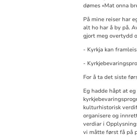
dømes «Mat onna
br
På mine reiser har eg
alt ho har å by på. 
gjort meg overtydd o
-
Kyrkja kan framlei
-
Kyrkjebevaringspro
For å ta det siste førs
Eg hadde håpt at eg 
kyrkjebevaringsprogr
kulturhistorisk verdi
organisere og innre
verdiar i Opplysning
vi måtte først få på