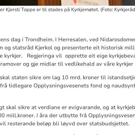
r Kjersti Toppe er til stades på Kyrkjemøtet. (Foto: Kyrkjerå
dens
dag i Trondheim. I Herresalen, ved Nidarosdomen
og statsråd Kjerkol og presenterte eit historisk milli
e kyrkjer. Regjeringa vil opprette eit eige kyrkjebev
ramover og gje midlar til vedlikehald av våre kyrkjer
kal staten sikre om lag 10 mrd. kroner til istandsetji
frå tidlegare Opplysningsvesenets fond og naudsynt
.
gt
skal sikre at verdiane er evigvarande, og at kyrkj
500
mill.kroner
. I åra der utbytte frå Opplysningsvese
 vil resterande beløp bli løyvd over statsbudsjettet.