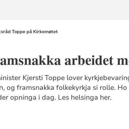
tsråd Toppe på Kirkemøtet
ramsnakka arbeidet m
ister Kjersti Toppe lover kyrkjebevaring
, og framsnakka folkekyrkja si rolle. Ho
er opninga i dag. Les helsinga her.